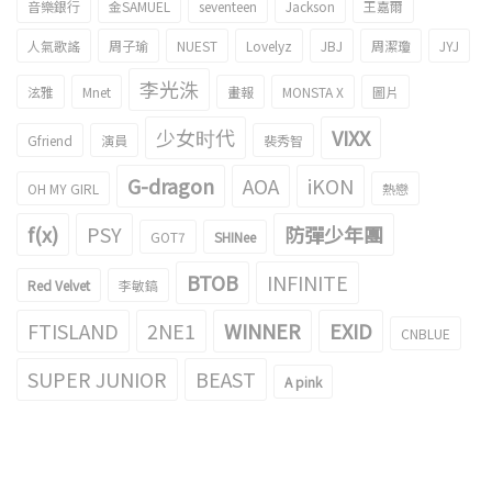
音樂銀行
金SAMUEL
seventeen
Jackson
王嘉爾
人氣歌謠
周子瑜
NUEST
Lovelyz
JBJ
周潔瓊
JYJ
李光洙
泫雅
Mnet
畫報
MONSTA X
圖片
少女时代
VIXX
Gfriend
演員
裴秀智
G-dragon
AOA
iKON
OH MY GIRL
熱戀
f(x)
PSY
防彈少年團
GOT7
SHINee
BTOB
INFINITE
Red Velvet
李敏鎬
FTISLAND
2NE1
WINNER
EXID
CNBLUE
SUPER JUNIOR
BEAST
A pink