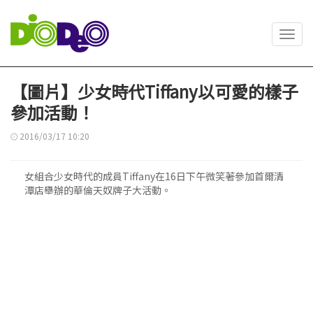
Toggl
navig
【圖片】少女時代Tiffany以可愛的樣子
參加活動！
2016/03/17 10:20
女組合少女時代的成員Tiffany在16日下午微笑著參加首爾清
潭店舉辦的華倫天奴牌子大活動。