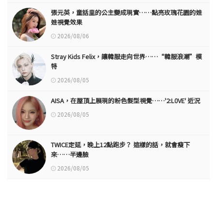
張元英，童話里的公主變成現實……點亮玫瑰花園的娃
娃視覺效果
2026/08/06
Stray Kids Felix，讓韓服走向世界……“韓服浪潮”模
特
2026/08/05
AISA，在屋頂上展現的粉色髮型視覺……'2:L0VE' 近況
2026/08/05
TWICE定延，晚上12點跑步？ 這樣的話，就會瘦下
來……半邊臉
2026/08/05