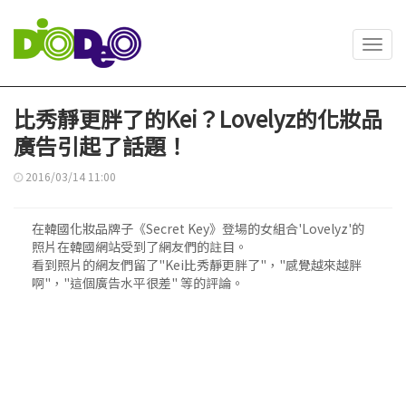
Toggl
navig
比秀靜更胖了的Kei？Lovelyz的化妝品
廣告引起了話題！
2016/03/14 11:00
在韓國化妝品牌子《Secret Key》登場的女組合'Lovelyz'的
照片在韓國網站受到了網友們的註目。
看到照片的網友們留了"Kei比秀靜更胖了"，"感覺越來越胖
啊"，"這個廣告水平很差" 等的評論。