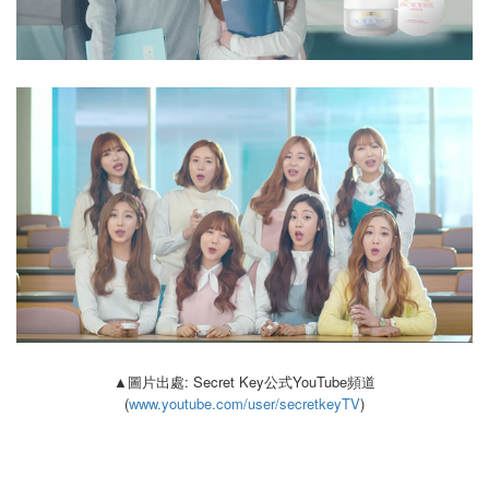
▲圖片出處: Secret Key公式YouTube頻道
(
www.youtube.com/user/secretkeyTV
)