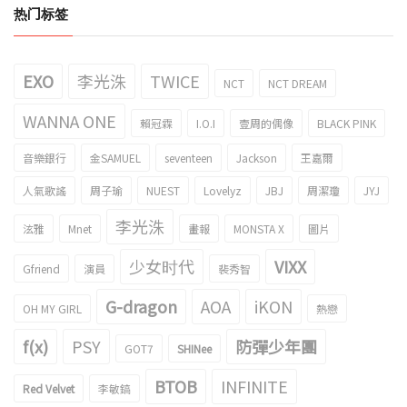
热门标签
EXO
李光洙
TWICE
NCT
NCT DREAM
WANNA ONE
賴冠霖
I.O.I
壹周的偶像
BLACK PINK
音樂銀行
金SAMUEL
seventeen
Jackson
王嘉爾
人氣歌謠
周子瑜
NUEST
Lovelyz
JBJ
周潔瓊
JYJ
李光洙
泫雅
Mnet
畫報
MONSTA X
圖片
少女时代
VIXX
Gfriend
演員
裴秀智
G-dragon
AOA
iKON
OH MY GIRL
熱戀
f(x)
PSY
防彈少年團
GOT7
SHINee
BTOB
INFINITE
Red Velvet
李敏鎬