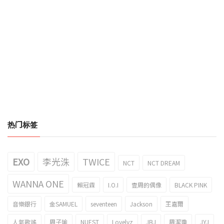
热门标签
EXO
李光洙
TWICE
NCT
NCT DREAM
WANNA ONE
賴冠霖
I.O.I
壹周的偶像
BLACK PINK
音樂銀行
金SAMUEL
seventeen
Jackson
王嘉爾
人氣歌謠
周子瑜
NUEST
Lovelyz
JBJ
周潔瓊
JYJ