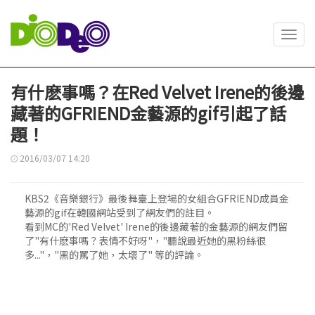
Toggl
navig
有什麽事嗎？在Red Velvet Irene的後邊
藏著的GFRIEND金藝源的gif引起了話
題！
2016/03/07 14:20
KBS2《音樂銀行》最後舞臺上登場的女組合GFRIEND成員金
藝源的gif在韓國網站受到了網友們的註目。
看到MC的'Red Velvet' Irene的後邊藏著的金藝源的網友們留
了"有什麽事嗎？表情不好呀"，"聽說最近她的黑粉絲很
多..."，"黑的罵了她，太壞了" 等的評論。