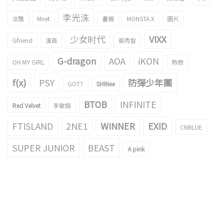
李光洙
泫雅
Mnet
畫報
MONSTA X
圖片
少女时代
VIXX
Gfriend
演員
裴秀智
G-dragon
AOA
iKON
OH MY GIRL
熱戀
f(x)
PSY
防彈少年團
GOT7
SHINee
BTOB
INFINITE
Red Velvet
李敏鎬
FTISLAND
2NE1
WINNER
EXID
CNBLUE
SUPER JUNIOR
BEAST
A pink