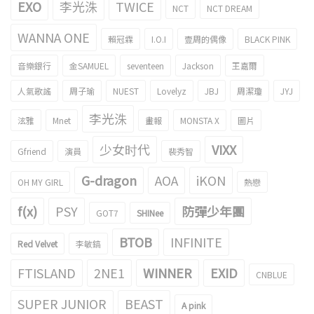
EXO
李光洙
TWICE
NCT
NCT DREAM
WANNA ONE
賴冠霖
I.O.I
壹周的偶像
BLACK PINK
音樂銀行
金SAMUEL
seventeen
Jackson
王嘉爾
人氣歌謠
周子瑜
NUEST
Lovelyz
JBJ
周潔瓊
JYJ
李光洙
泫雅
Mnet
畫報
MONSTA X
圖片
少女时代
VIXX
Gfriend
演員
裴秀智
G-dragon
AOA
iKON
OH MY GIRL
熱戀
f(x)
PSY
防彈少年團
GOT7
SHINee
BTOB
INFINITE
Red Velvet
李敏鎬
FTISLAND
2NE1
WINNER
EXID
CNBLUE
SUPER JUNIOR
BEAST
A pink