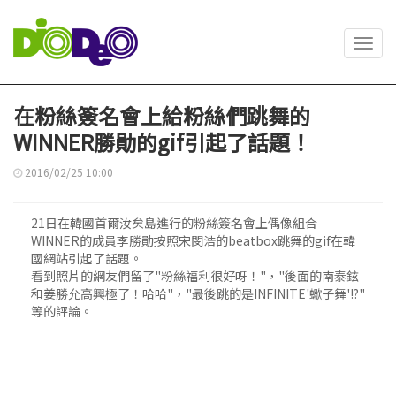
Toggl
navig
在粉絲簽名會上給粉絲們跳舞的
WINNER勝勛的gif引起了話題！
2016/02/25 10:00
21日在韓國首爾汝矣島進行的粉絲簽名會上偶像組合
WINNER的成員李勝勛按照宋閔浩的beatbox跳舞的gif在韓
國網站引起了話題。
看到照片的網友們留了"粉絲福利很好呀！"，"後面的南泰鉉
和姜勝允高興極了！哈哈"，"最後跳的是INFINITE'蠍子舞'!?"
等的評論。