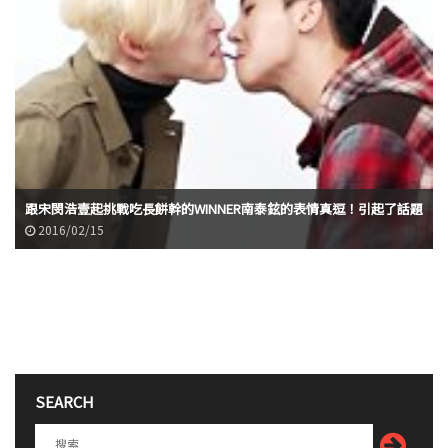
跟宋閔浩壹起挑戰吃長餅幹的WINNER南泰鉉的表情真逗！引起了話題
2016/02/15
SEARCH