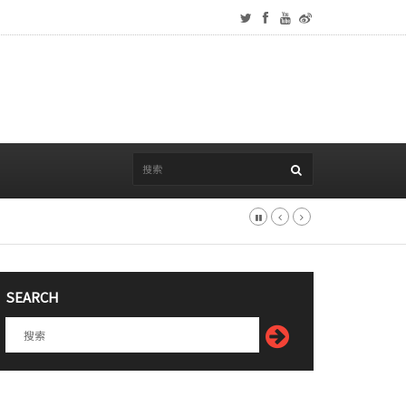
SEARCH