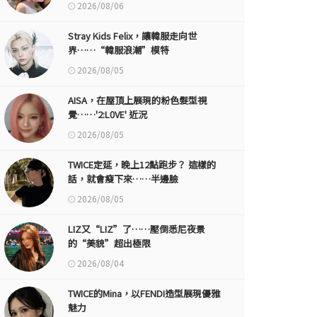
2026/08/06
Stray Kids Felix，讓韓服走向世
界……“韓服浪潮”模特
2026/08/05
AISA，在屋頂上展現的粉色髮型視
覺……'2:L0VE' 近況
2026/08/05
TWICE定延，晚上12點跑步？ 這樣的
話，就會瘦下來……半邊臉
2026/08/05
LIZ又“LIZ”了……壓倒悉尼夜景
的“美貌”超出極限
2026/08/04
TWICE的Mina，以FENDI造型展現優雅
魅力