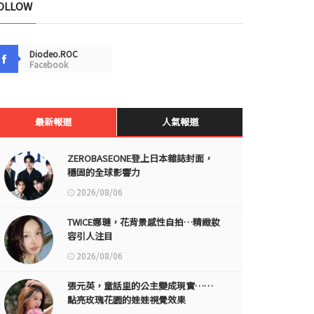
OLLOW
Diodeo.ROC
Facebook
最新報道
人氣報道
ZEROBASEONE登上日本雜誌封面，
穩固的全球影響力
2026/08/06
TWICE娜璉，花背景感性自拍…精緻妝
容引人注目
2026/08/06
張元英，童話里的公主變成現實……
點亮玫瑰花園的娃娃視覺效果