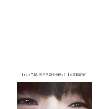
↓EXO 伯賢? 還是防彈少年團V？【妳猜猜是誰】