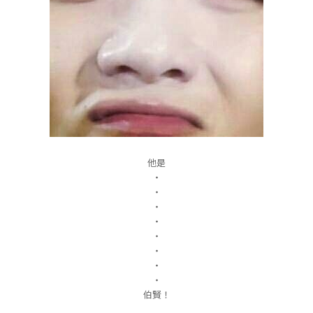
他是
・
・
・
・
・
・
・
・
伯賢！