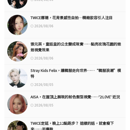
TWICE娜璉，花背景感性自拍…精緻妝容引人注目
2026/08/06
張元英，童話里的公主變成現實……點亮玫瑰花園的娃
娃視覺效果
2026/08/06
Stray Kids Felix，讓韓服走向世界……“韓服浪潮”模
特
2026/08/05
AISA，在屋頂上展現的粉色髮型視覺……'2:L0VE' 近況
2026/08/05
TWICE定延，晚上12點跑步？ 這樣的話，就會瘦下
來……半邊臉