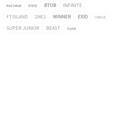
BTOB
INFINITE
Red Velvet
李敏鎬
FTISLAND
2NE1
WINNER
EXID
CNBLUE
SUPER JUNIOR
BEAST
A pink