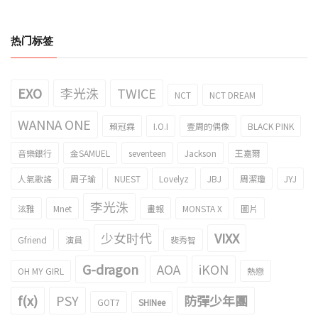
热门标签
EXO
李光洙
TWICE
NCT
NCT DREAM
WANNA ONE
賴冠霖
I.O.I
壹周的偶像
BLACK PINK
音樂銀行
金SAMUEL
seventeen
Jackson
王嘉爾
人氣歌謠
周子瑜
NUEST
Lovelyz
JBJ
周潔瓊
JYJ
李光洙
泫雅
Mnet
畫報
MONSTA X
圖片
少女时代
VIXX
Gfriend
演員
裴秀智
G-dragon
AOA
iKON
OH MY GIRL
熱戀
f(x)
PSY
防彈少年團
GOT7
SHINee