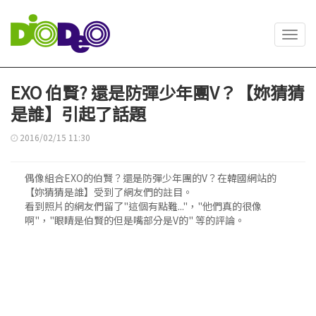
Toggl
navig
EXO 伯賢? 還是防彈少年團V？【妳猜猜
是誰】引起了話題
2016/02/15 11:30
偶像組合EXO的伯賢？還是防彈少年團的V？在韓國網站的
【妳猜猜是誰】受到了網友們的註目。
看到照片的網友們留了"這個有點難..."，"他們真的很像
啊"，"眼睛是伯賢的但是嘴部分是V的" 等的評論。