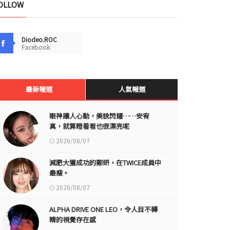
OLLOW
Diodeo.ROC
Facebook
最新報道
人氣報道
眼神讓人心動，美貌閃耀……安宥
真，就算瞪着看也很漂亮呢
2026/08/07
減肥大獲成功的鄭妍，在TWICE成員中
最瘦。
2026/08/07
ALPHA DRIVE ONE LEO，令人目不轉
睛的視覺存在感