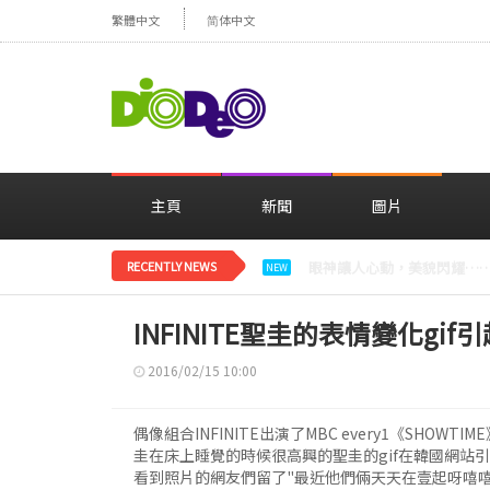
繁體中文
简体中文
主頁
新聞
圖片
RECENTLY NEWS
減肥大獲成功的鄭妍，在TWI
NEW
INFINITE聖圭的表情變化gi
2016/02/15 10:00
偶像組合INFINITE出演了MBC every1《SHOW
圭在床上睡覺的時候很高興的聖圭的gif在韓國網站
看到照片的網友們留了"最近他們倆天天在壹起呀嘻嘻"