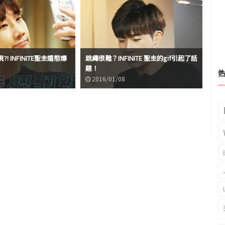
! INFINITE聖圭媚態爆
跳繩很難？INFINITE 聖圭的gif引起了話
題！
2016/01/08