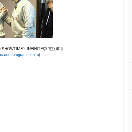
1《SHOWTIME》INFINITE季 電視畫面
.com/program/infinite
)