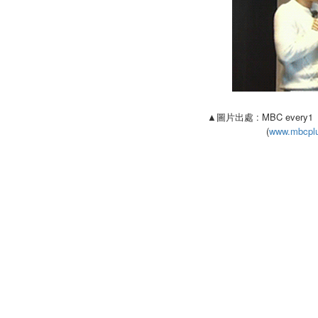
▲圖片出處 : MBC every
(
www.mbcplus