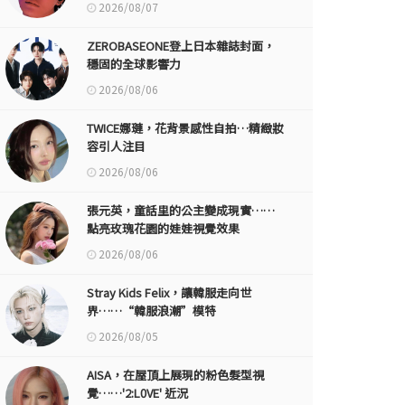
2026/08/07
ZEROBASEONE登上日本雜誌封面，
穩固的全球影響力
2026/08/06
TWICE娜璉，花背景感性自拍…精緻妝
容引人注目
2026/08/06
張元英，童話里的公主變成現實……
點亮玫瑰花園的娃娃視覺效果
2026/08/06
Stray Kids Felix，讓韓服走向世
界……“韓服浪潮”模特
2026/08/05
AISA，在屋頂上展現的粉色髮型視
覺……'2:L0VE' 近況