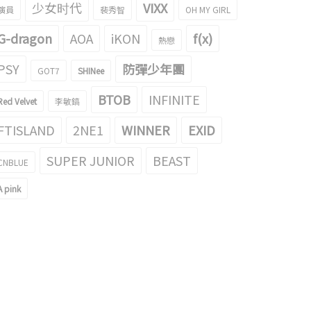
少女时代
VIXX
演員
裴秀智
OH MY GIRL
G-dragon
AOA
iKON
f(x)
熱戀
PSY
防彈少年團
GOT7
SHINee
BTOB
INFINITE
Red Velvet
李敏鎬
FTISLAND
2NE1
WINNER
EXID
SUPER JUNIOR
BEAST
CNBLUE
A pink