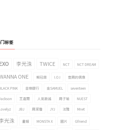
热门标签
EXO
李光洙
TWICE
NCT
NCT DREAM
WANNA ONE
賴冠霖
I.O.I
壹周的偶像
BLACK PINK
音樂銀行
金SAMUEL
seventeen
Jackson
王嘉爾
人氣歌謠
周子瑜
NUEST
Lovelyz
JBJ
周潔瓊
JYJ
泫雅
Mnet
李光洙
畫報
MONSTA X
圖片
Gfriend