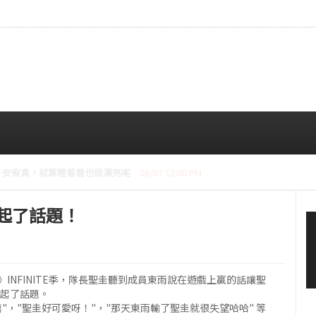
CE成員中最瘦。
08/07 10:00 AM
f引起了話題！
TIME》INFINITE季，隊長聖圭聽到成員東雨說在遊戲上贏的話讓聖
引起了話題。
，"聖圭好可愛呀！"，"那天東雨輸了聖圭就很失望哈哈" 等