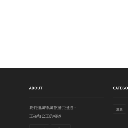
ABOUT
CATEGO
我們迪奧德奧會提供迅速、
主頁
正確和公正的報道