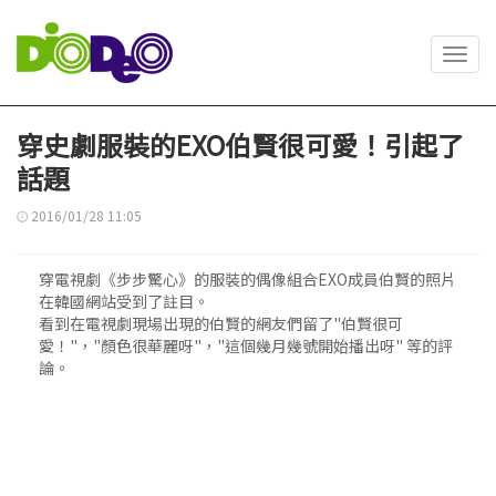
Toggl
navig
穿史劇服裝的EXO伯賢很可愛！引起了
話題
2016/01/28 11:05
穿電視劇《步步驚心》的服裝的偶像組合EXO成員伯賢的照片
在韓國網站受到了註目。
看到在電視劇現場出現的伯賢的網友們留了"伯賢很可
愛！"，"顏色很華麗呀"，"這個幾月幾號開始播出呀" 等的評
論。