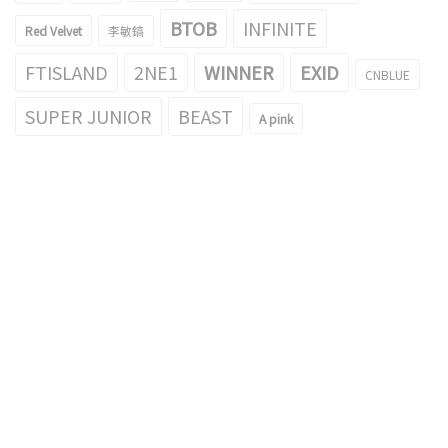
BTOB
INFINITE
Red Velvet
李敏鎬
FTISLAND
2NE1
WINNER
EXID
CNBLUE
SUPER JUNIOR
BEAST
A pink