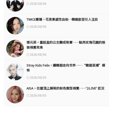
2026/08/06
TWICE娜璉，花背景感性自拍…精緻妝容引人注目
2026/08/06
張元英，童話里的公主變成現實……點亮玫瑰花園的娃
娃視覺效果
2026/08/06
Stray Kids Felix，讓韓服走向世界……“韓服浪潮”模
特
2026/08/05
AISA，在屋頂上展現的粉色髮型視覺……'2:L0VE' 近況
2026/08/05