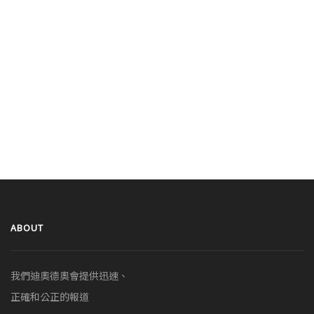
ABOUT
我們迪奧德奧會提供迅速、
正確和公正的報道