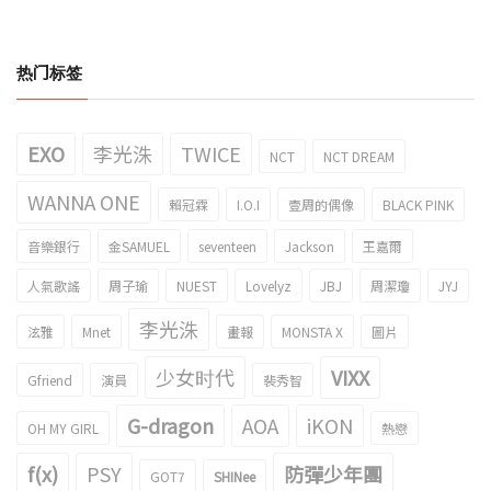
热门标签
EXO
李光洙
TWICE
NCT
NCT DREAM
WANNA ONE
賴冠霖
I.O.I
壹周的偶像
BLACK PINK
音樂銀行
金SAMUEL
seventeen
Jackson
王嘉爾
人氣歌謠
周子瑜
NUEST
Lovelyz
JBJ
周潔瓊
JYJ
李光洙
泫雅
Mnet
畫報
MONSTA X
圖片
少女时代
VIXX
Gfriend
演員
裴秀智
G-dragon
AOA
iKON
OH MY GIRL
熱戀
f(x)
PSY
防彈少年團
GOT7
SHINee