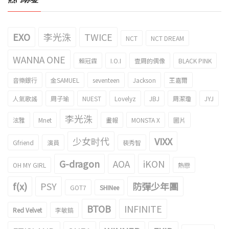
EXO
李光洙
TWICE
NCT
NCT DREAM
WANNA ONE
賴冠霖
I.O.I
壹周的偶像
BLACK PINK
音樂銀行
金SAMUEL
seventeen
Jackson
王嘉爾
人氣歌謠
周子瑜
NUEST
Lovelyz
JBJ
周潔瓊
JYJ
李光洙
泫雅
Mnet
畫報
MONSTA X
圖片
少女时代
VIXX
Gfriend
演員
裴秀智
G-dragon
AOA
iKON
OH MY GIRL
熱戀
f(x)
PSY
防彈少年團
GOT7
SHINee
BTOB
INFINITE
Red Velvet
李敏鎬