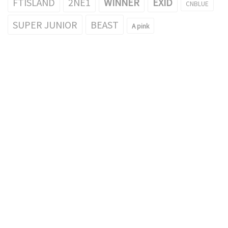
FTISLAND
2NE1
WINNER
EXID
CNBLUE
SUPER JUNIOR
BEAST
A pink