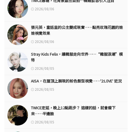
TWICE娜璉，花背景感性自拍…精緻妝容引人注目
2026/08/06
張元英，童話里的公主變成現實……點亮玫瑰花園的娃
娃視覺效果
2026/08/06
Stray Kids Felix，讓韓服走向世界……“韓服浪潮”模
特
2026/08/05
AISA，在屋頂上展現的粉色髮型視覺……'2:L0VE' 近況
2026/08/05
TWICE定延，晚上12點跑步？ 這樣的話，就會瘦下
來……半邊臉
2026/08/05