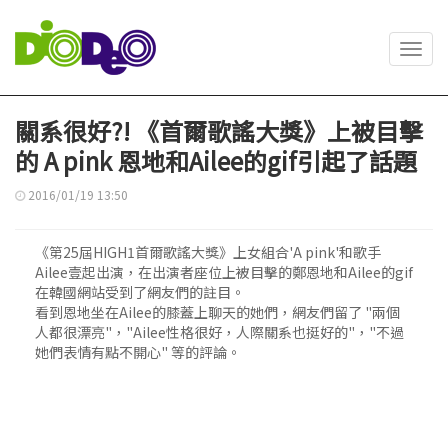
Toggl
navig
關系很好?! 《首爾歌謠大獎》上被目擊
的 A pink 恩地和Ailee的gif引起了話題
2016/01/19 13:50
《第25屆HIGH1首爾歌謠大獎》上女組合'A pink'和歌手
Ailee壹起出演，在出演者座位上被目擊的鄭恩地和Ailee的gif
在韓國網站受到了網友們的註目。
看到恩地坐在Ailee的膝蓋上聊天的她們，網友們留了 "兩個
人都很漂亮"，"Ailee性格很好，人際關系也挺好的"，"不過
她們表情有點不開心" 等的評論。