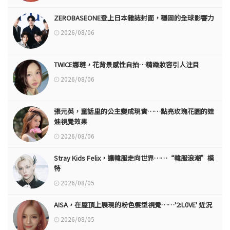
ZEROBASEONE登上日本雜誌封面，穩固的全球影響力
2026/08/06
TWICE娜璉，花背景感性自拍…精緻妝容引人注目
2026/08/06
張元英，童話里的公主變成現實……點亮玫瑰花園的娃
娃視覺效果
2026/08/06
Stray Kids Felix，讓韓服走向世界……“韓服浪潮”模
特
2026/08/05
AISA，在屋頂上展現的粉色髮型視覺……'2:L0VE' 近況
2026/08/05