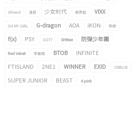
少女时代
VIXX
Gfriend
演員
裴秀智
G-dragon
AOA
iKON
OH MY GIRL
熱戀
f(x)
PSY
防彈少年團
GOT7
SHINee
BTOB
INFINITE
Red Velvet
李敏鎬
FTISLAND
2NE1
WINNER
EXID
CNBLUE
SUPER JUNIOR
BEAST
A pink