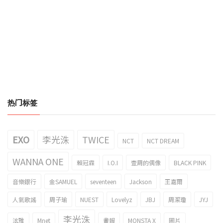
热门标签
EXO
李光洙
TWICE
NCT
NCT DREAM
WANNA ONE
賴冠霖
I.O.I
壹周的偶像
BLACK PINK
音樂銀行
金SAMUEL
seventeen
Jackson
王嘉爾
人氣歌謠
周子瑜
NUEST
Lovelyz
JBJ
周潔瓊
JYJ
李光洙
泫雅
Mnet
畫報
MONSTA X
圖片