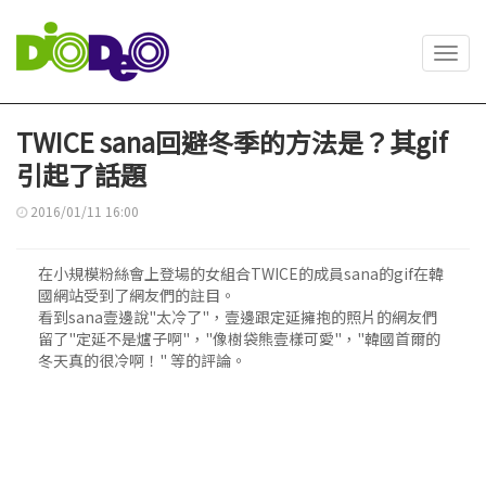
Toggl
navig
TWICE sana回避冬季的方法是？其gif
引起了話題
2016/01/11 16:00
在小規模粉絲會上登場的女組合TWICE的成員sana的gif在韓
國網站受到了網友們的註目。
看到sana壹邊說"太冷了"，壹邊跟定延擁抱的照片的網友們
留了"定延不是爐子啊"，"像樹袋熊壹樣可愛"，"韓國首爾的
冬天真的很冷啊！" 等的評論。