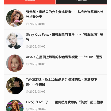
張元英，童話里的公主變成現實……點亮玫瑰花園的娃
娃視覺效果
2026/08/06
Stray Kids Felix，讓韓服走向世界……“韓服浪潮”模
特
2026/08/05
AISA，在屋頂上展現的粉色髮型視覺……'2:L0VE' 近況
2026/08/05
TWICE定延，晚上12點跑步？ 這樣的話，就會瘦下
來……半邊臉
2026/08/05
LIZ又“LIZ”了……壓倒悉尼夜景的“美貌”超出極限
2026/08/04