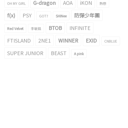
G-dragon
AOA
iKON
OH MY GIRL
熱戀
f(x)
PSY
防彈少年團
GOT7
SHINee
BTOB
INFINITE
Red Velvet
李敏鎬
FTISLAND
2NE1
WINNER
EXID
CNBLUE
SUPER JUNIOR
BEAST
A pink