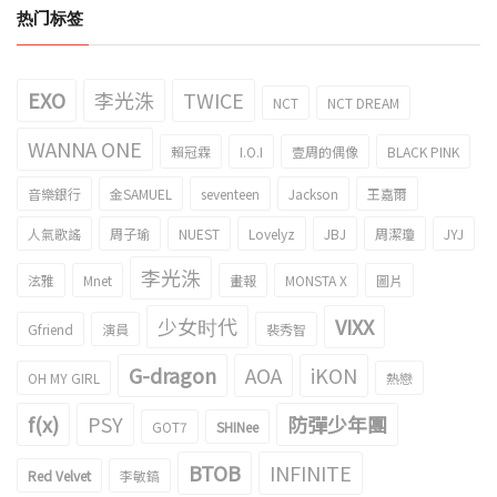
热门标签
EXO
李光洙
TWICE
NCT
NCT DREAM
WANNA ONE
賴冠霖
I.O.I
壹周的偶像
BLACK PINK
音樂銀行
金SAMUEL
seventeen
Jackson
王嘉爾
人氣歌謠
周子瑜
NUEST
Lovelyz
JBJ
周潔瓊
JYJ
李光洙
泫雅
Mnet
畫報
MONSTA X
圖片
少女时代
VIXX
Gfriend
演員
裴秀智
G-dragon
AOA
iKON
OH MY GIRL
熱戀
f(x)
PSY
防彈少年團
GOT7
SHINee
BTOB
INFINITE
Red Velvet
李敏鎬