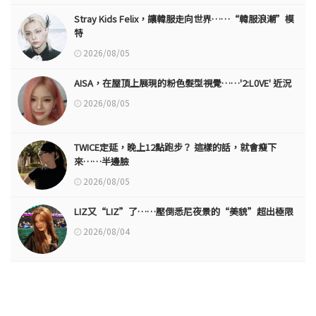
Stray Kids Felix，讓韓服走向世界……“韓服浪潮”模
特
2026/08/05
AISA，在屋頂上展現的粉色髮型視覺……'2:L0VE' 近況
2026/08/05
TWICE定延，晚上12點跑步？ 這樣的話，就會瘦下
來……半邊臉
2026/08/05
LIZ又“LIZ”了……壓倒悉尼夜景的“美貌”超出極限
2026/08/04