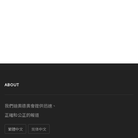
ABOUT
我們迪奧德奧會提供迅速、
正確和公正的報道
繁體中文
简体中文