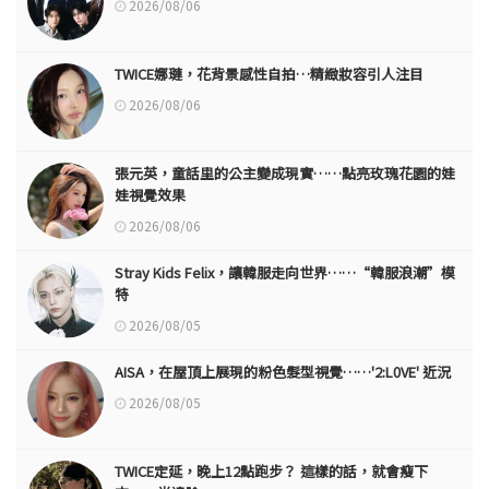
2026/08/06
TWICE娜璉，花背景感性自拍…精緻妝容引人注目
2026/08/06
張元英，童話里的公主變成現實……點亮玫瑰花園的娃
娃視覺效果
2026/08/06
Stray Kids Felix，讓韓服走向世界……“韓服浪潮”模
特
2026/08/05
AISA，在屋頂上展現的粉色髮型視覺……'2:L0VE' 近況
2026/08/05
TWICE定延，晚上12點跑步？ 這樣的話，就會瘦下