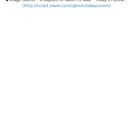
（
http://tvcast.naver.com/cjenm.todaysroom
）