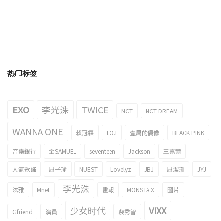
热门标签
EXO
李光洙
TWICE
NCT
NCT DREAM
WANNA ONE
賴冠霖
I.O.I
壹周的偶像
BLACK PINK
音樂銀行
金SAMUEL
seventeen
Jackson
王嘉爾
人氣歌謠
周子瑜
NUEST
Lovelyz
JBJ
周潔瓊
JYJ
李光洙
泫雅
Mnet
畫報
MONSTA X
圖片
少女时代
VIXX
Gfriend
演員
裴秀智