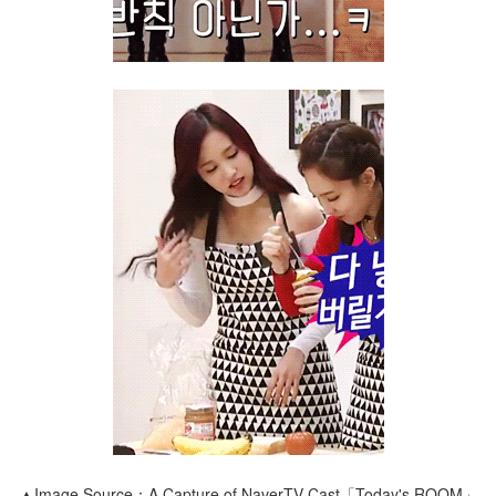
▲Image Source：A Capture of NaverTV Cast「Today's ROOM」