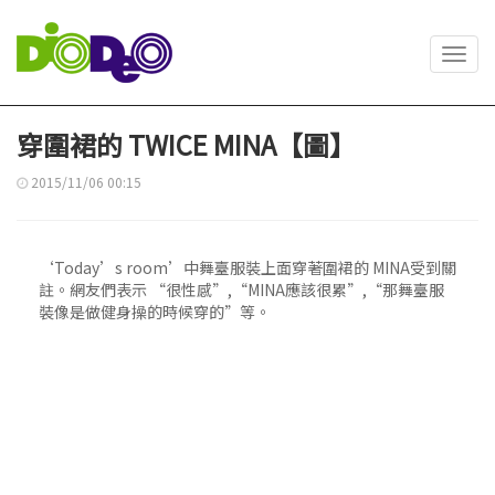
Toggl
navig
穿圍裙的 TWICE MINA【圖】
2015/11/06 00:15
‘Today’s room’中舞臺服裝上面穿著圍裙的 MINA受到關
註。網友們表示 “很性感”,“MINA應該很累”,“那舞臺服
裝像是做健身操的時候穿的”等。