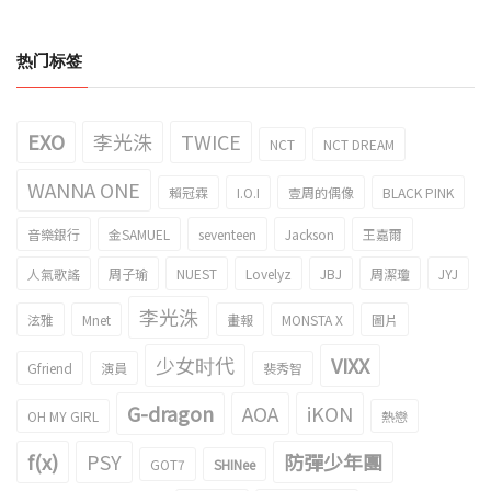
热门标签
EXO
李光洙
TWICE
NCT
NCT DREAM
WANNA ONE
賴冠霖
I.O.I
壹周的偶像
BLACK PINK
音樂銀行
金SAMUEL
seventeen
Jackson
王嘉爾
人氣歌謠
周子瑜
NUEST
Lovelyz
JBJ
周潔瓊
JYJ
李光洙
泫雅
Mnet
畫報
MONSTA X
圖片
少女时代
VIXX
Gfriend
演員
裴秀智
G-dragon
AOA
iKON
OH MY GIRL
熱戀
f(x)
PSY
防彈少年團
GOT7
SHINee