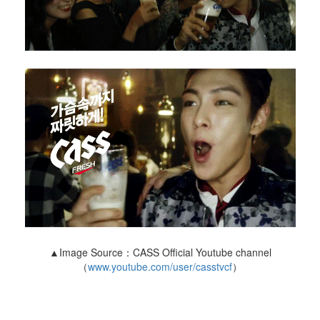
▲Image Source：CASS Official Youtube channel
（
www.youtube.com/user/casstvcf
）