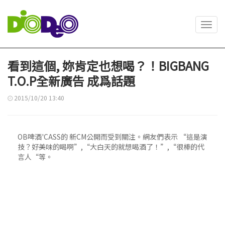
Toggl
navig
看到這個, 妳肯定也想喝？！BIGBANG
T.O.P全新廣告 成爲話題
2015/10/20 13:40
OB啤酒'CASS的 新CM公開而受到關注。網友們表示 “這是演
技？好美味的喝啊”,“大白天的就想喝酒了！”,“很棒的代
言人“等。