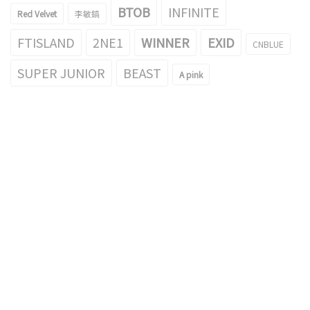
BTOB
INFINITE
Red Velvet
李敏鎬
FTISLAND
2NE1
WINNER
EXID
CNBLUE
SUPER JUNIOR
BEAST
A pink