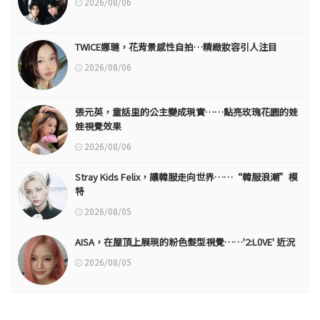
2026/08/06
TWICE娜璉，花背景感性自拍…精緻妝容引人注目
2026/08/06
張元英，童話里的公主變成現實……點亮玫瑰花園的娃
娃視覺效果
2026/08/06
Stray Kids Felix，讓韓服走向世界……“韓服浪潮”模
特
2026/08/05
AISA，在屋頂上展現的粉色髮型視覺……'2:L0VE' 近況
2026/08/05