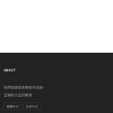
ABOUT
我們迪奧德奧會提供迅速、
正確和公正的報道
繁體中文
简体中文