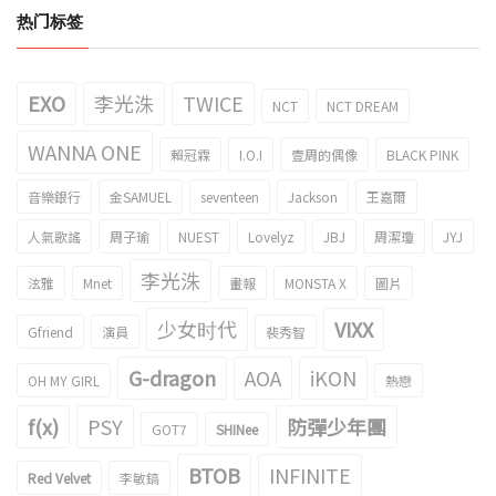
热门标签
EXO
李光洙
TWICE
NCT
NCT DREAM
WANNA ONE
賴冠霖
I.O.I
壹周的偶像
BLACK PINK
音樂銀行
金SAMUEL
seventeen
Jackson
王嘉爾
人氣歌謠
周子瑜
NUEST
Lovelyz
JBJ
周潔瓊
JYJ
李光洙
泫雅
Mnet
畫報
MONSTA X
圖片
少女时代
VIXX
Gfriend
演員
裴秀智
G-dragon
AOA
iKON
OH MY GIRL
熱戀
f(x)
PSY
防彈少年團
GOT7
SHINee
BTOB
INFINITE
Red Velvet
李敏鎬