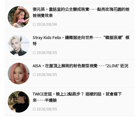
張元英，童話里的公主變成現實……點亮玫瑰花園的娃
娃視覺效果
2026/08/06
Stray Kids Felix，讓韓服走向世界……“韓服浪潮”模
特
2026/08/05
AISA，在屋頂上展現的粉色髮型視覺……'2:L0VE' 近況
2026/08/05
TWICE定延，晚上12點跑步？ 這樣的話，就會瘦下
來……半邊臉
2026/08/05