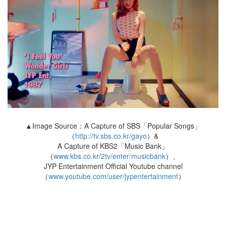
▲Image Source：A Capture of SBS「Popular Songs」
（
http://tv.sbs.co.kr/gayo
）&
A Capture of KBS2「Music Bank」
（
www.kbs.co.kr/2tv/enter/musicbank
）、
JYP Entertainment Official Youtube channel
（
www.youtube.com/user/jypentertainment
）