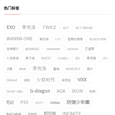
热门标签
EXO
李光洙
TWICE
NCT
NCT DREAM
WANNA ONE
賴冠霖
I.O.I
壹周的偶像
BLACK PINK
音樂銀行
金SAMUEL
seventeen
Jackson
王嘉爾
人氣歌謠
周子瑜
NUEST
Lovelyz
JBJ
周潔瓊
JYJ
李光洙
泫雅
Mnet
畫報
MONSTA X
圖片
少女时代
VIXX
Gfriend
演員
裴秀智
G-dragon
AOA
iKON
OH MY GIRL
熱戀
f(x)
PSY
防彈少年團
GOT7
SHINee
BTOB
INFINITE
Red Velvet
李敏鎬