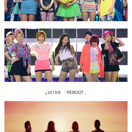
↓2015年 「REBOOT」