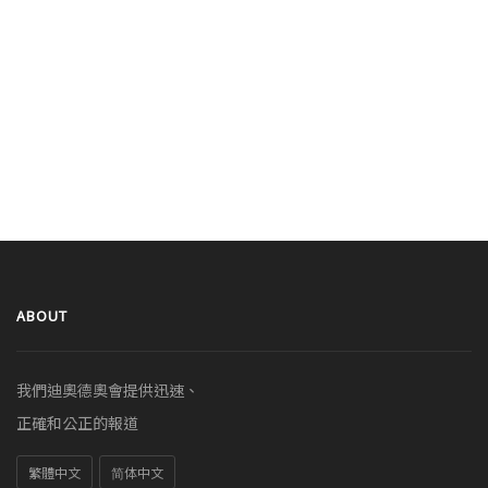
ABOUT
我們迪奧德奧會提供迅速、
正確和公正的報道
繁體中文
简体中文