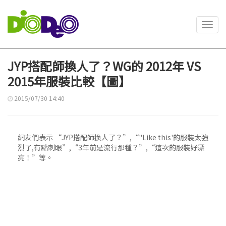
Toggl
navig
JYP搭配師換人了？WG的 2012年 VS
2015年服裝比較【圖】
2015/07/30 14:40
網友們表示 “JYP搭配師換人了？”,“"Like this'的服裝太強
烈了,有點刺眼”,“3年前是流行那種？”,“這次的服裝好漂
亮！”等。