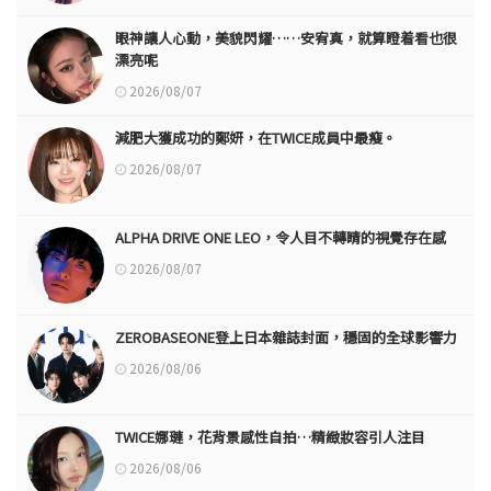
眼神讓人心動，美貌閃耀……安宥真，就算瞪着看也很
漂亮呢
2026/08/07
減肥大獲成功的鄭妍，在TWICE成員中最瘦。
2026/08/07
ALPHA DRIVE ONE LEO，令人目不轉睛的視覺存在感
2026/08/07
ZEROBASEONE登上日本雜誌封面，穩固的全球影響力
2026/08/06
TWICE娜璉，花背景感性自拍…精緻妝容引人注目
2026/08/06