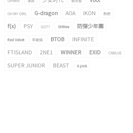
Gfriend
演員
裴秀智
G-dragon
AOA
iKON
OH MY GIRL
熱戀
f(x)
PSY
防彈少年團
GOT7
SHINee
BTOB
INFINITE
Red Velvet
李敏鎬
FTISLAND
2NE1
WINNER
EXID
CNBLUE
SUPER JUNIOR
BEAST
A pink