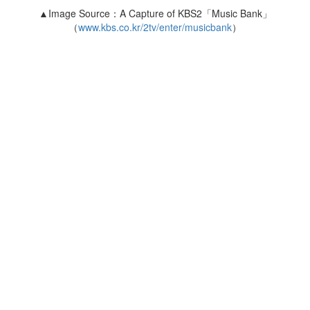
▲Image Source：A Capture of KBS2「Music Bank」
（
www.kbs.co.kr/2tv/enter/musicbank
）