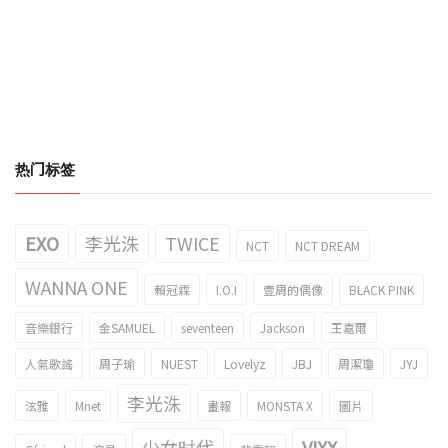
热门标签
EXO
李光洙
TWICE
NCT
NCT DREAM
WANNA ONE
賴冠霖
I.O.I
壹周的偶像
BLACK PINK
音樂銀行
金SAMUEL
seventeen
Jackson
王嘉爾
人氣歌謠
周子瑜
NUEST
Lovelyz
JBJ
周潔瓊
JYJ
李光洙
泫雅
Mnet
畫報
MONSTA X
圖片
少女时代
VIXX