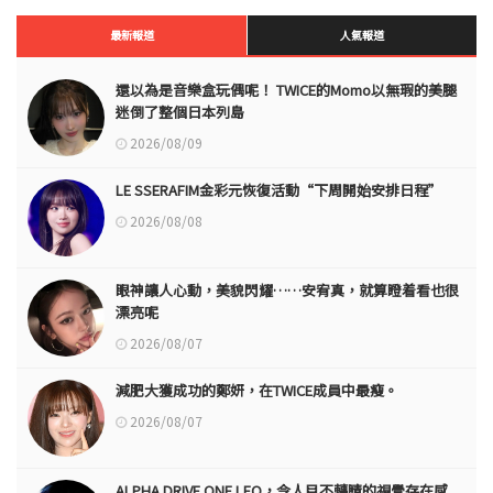
最新報道
人氣報道
還以為是音樂盒玩偶呢！ TWICE的Momo以無瑕的美腿
迷倒了整個日本列島
2026/08/09
LE SSERAFIM金彩元恢復活動“下周開始安排日程”
2026/08/08
眼神讓人心動，美貌閃耀……安宥真，就算瞪着看也很
漂亮呢
2026/08/07
減肥大獲成功的鄭妍，在TWICE成員中最瘦。
2026/08/07
ALPHA DRIVE ONE LEO，令人目不轉睛的視覺存在感