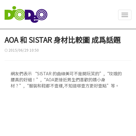
Toggl
navig
AOA 和 SISTAR 身材比較圖 成爲話題
2015/06/29 10:50
網友們表示 “SISTAR 的曲線美可不是開玩笑的”,“玟娥的
腰真的好細！”,“AOA更接近男生們喜歡的嬌小身
材？”,“服裝和鞋都不壹樣,不知道哪壹方更好壹點”等。