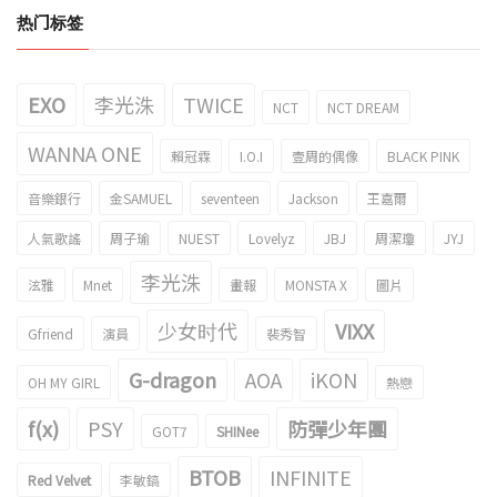
热门标签
EXO
李光洙
TWICE
NCT
NCT DREAM
WANNA ONE
賴冠霖
I.O.I
壹周的偶像
BLACK PINK
音樂銀行
金SAMUEL
seventeen
Jackson
王嘉爾
人氣歌謠
周子瑜
NUEST
Lovelyz
JBJ
周潔瓊
JYJ
李光洙
泫雅
Mnet
畫報
MONSTA X
圖片
少女时代
VIXX
Gfriend
演員
裴秀智
G-dragon
AOA
iKON
OH MY GIRL
熱戀
f(x)
PSY
防彈少年團
GOT7
SHINee
BTOB
INFINITE
Red Velvet
李敏鎬