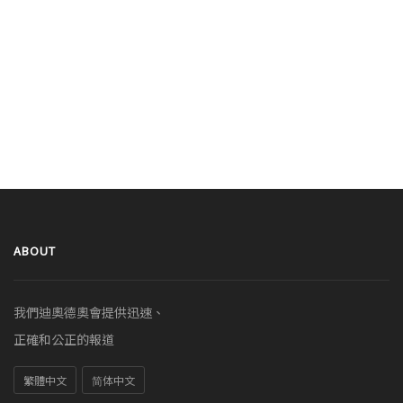
ABOUT
我們迪奧德奧會提供迅速、
正確和公正的報道
繁體中文
简体中文