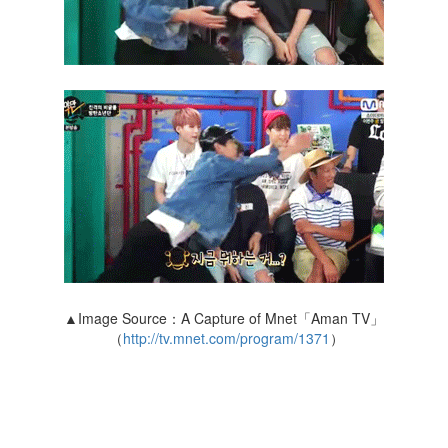
▲Image Source：A Capture of Mnet「Aman TV」
（
http://tv.mnet.com/program/1371
）