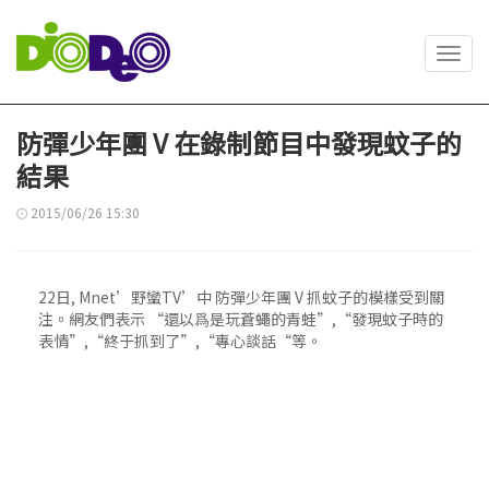
Toggl
navig
防彈少年團 V 在錄制節目中發現蚊子的
結果
2015/06/26 15:30
22日, Mnet’野蠻TV’中 防彈少年團 V 抓蚊子的模樣受到關
注。網友們表示 “還以爲是玩蒼蠅的青蛙”,“發現蚊子時的
表情”,“終于抓到了”,“專心談話“等。