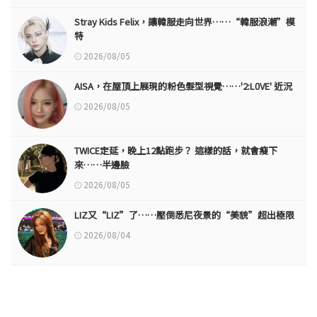
Stray Kids Felix，讓韓服走向世界……“韓服浪潮”模
特
2026/08/05
AISA，在屋頂上展現的粉色髮型視覺……'2:L0VE' 近況
2026/08/05
TWICE定延，晚上12點跑步？ 這樣的話，就會瘦下
來……半邊臉
2026/08/05
LIZ又“LIZ”了……壓倒悉尼夜景的“美貌”超出極限
2026/08/04