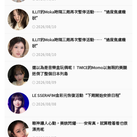
ILLIT的Moka時隔三周再次暫停活動……“過度焦慮癥
狀”
2026/08/10
ILLIT的Moka時隔三周再次暫停活動……“過度焦慮癥
狀”
2026/08/10
還以為是音樂盒玩偶呢！ TWICE的Momo以無瑕的美腿
迷倒了整個日本列島
2026/08/09
LE SSERAFIM金彩元恢復活動“下周開始安排日程”
2026/08/08
眼神讓人心動，美貌閃耀……安宥真，就算瞪着看也很
漂亮呢