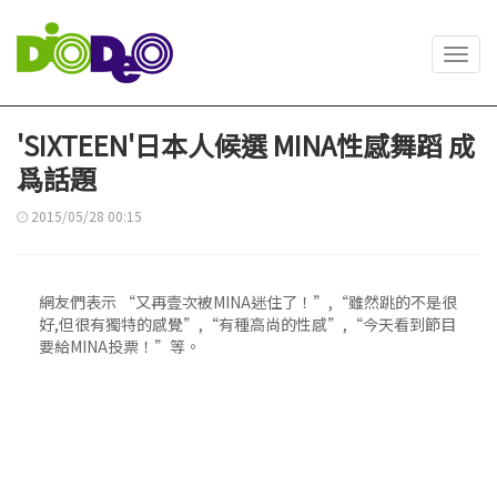
Toggl
navig
'SIXTEEN'日本人候選 MINA性感舞蹈 成
爲話題
2015/05/28 00:15
網友們表示 “又再壹次被MINA迷住了！”,“雖然跳的不是很
好,但很有獨特的感覺”,“有種高尚的性感”,“今天看到節目
要給MINA投票！”等。