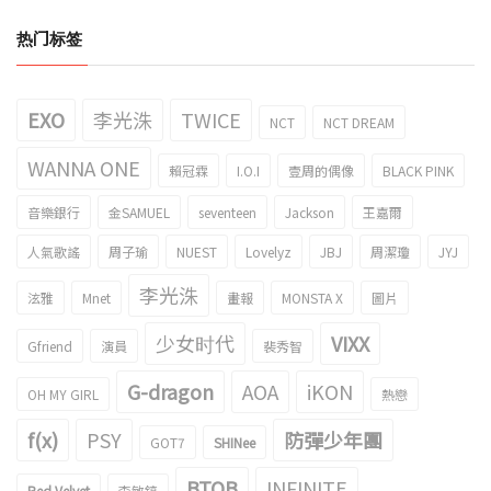
热门标签
EXO
李光洙
TWICE
NCT
NCT DREAM
WANNA ONE
賴冠霖
I.O.I
壹周的偶像
BLACK PINK
音樂銀行
金SAMUEL
seventeen
Jackson
王嘉爾
人氣歌謠
周子瑜
NUEST
Lovelyz
JBJ
周潔瓊
JYJ
李光洙
泫雅
Mnet
畫報
MONSTA X
圖片
少女时代
VIXX
Gfriend
演員
裴秀智
G-dragon
AOA
iKON
OH MY GIRL
熱戀
f(x)
PSY
防彈少年團
GOT7
SHINee
BTOB
INFINITE
Red Velvet
李敏鎬