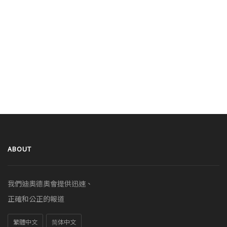
ABOUT
我們迪奧德奧會提供迅速、
正確和公正的報道
繁體中文
简体中文