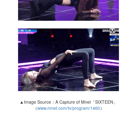
▲Image Source：A Capture of Mnet「SIXTEEN」
（
www.mnet.com/tv/program/1460
）