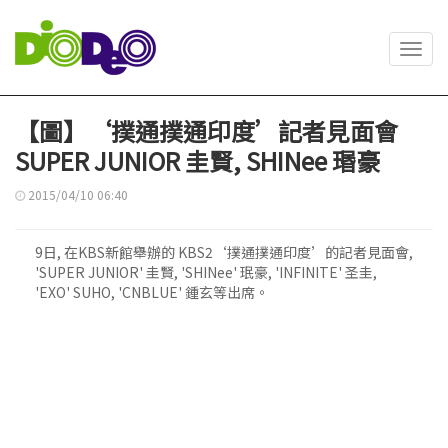
Toggl
navig
【圖】‘撲通撲通印度’記者見面會
SUPER JUNIOR 圭賢, SHINee 瑉豪
2015/04/10 06:40
9日, 在KBS新館舉辦的 KBS2‘撲通撲通印度’的記者見面會,
'SUPER JUNIOR' 圭賢, 'SHINee' 珉豪, 'INFINITE' 圣圭,
'EXO' SUHO, 'CNBLUE' 鍾玄等出席。