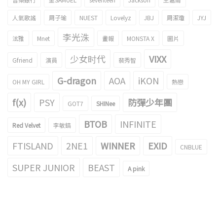
人氣歌謠
周子瑜
NUEST
Lovelyz
JBJ
周潔瓊
JYJ
李光洙
泫雅
Mnet
畫報
MONSTA X
圖片
少女时代
VIXX
Gfriend
演員
裴秀智
G-dragon
AOA
iKON
OH MY GIRL
熱戀
f(x)
PSY
防彈少年團
GOT7
SHINee
BTOB
INFINITE
Red Velvet
李敏鎬
FTISLAND
2NE1
WINNER
EXID
CNBLUE
SUPER JUNIOR
BEAST
A pink