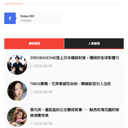
Diodeo.ROC
Facebook
最新報道
人氣報道
ZEROBASEONE登上日本雜誌封面，穩固的全球影響力
2026/08/06
TWICE娜璉，花背景感性自拍…精緻妝容引人注目
2026/08/06
張元英，童話里的公主變成現實……點亮玫瑰花園的娃
娃視覺效果
2026/08/06