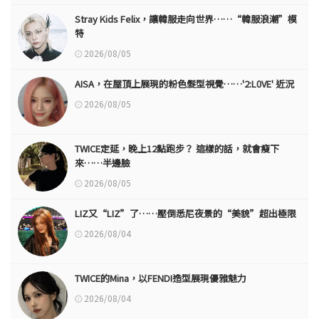
Stray Kids Felix，讓韓服走向世界……“韓服浪潮”模
特
2026/08/05
AISA，在屋頂上展現的粉色髮型視覺……'2:L0VE' 近況
2026/08/05
TWICE定延，晚上12點跑步？ 這樣的話，就會瘦下
來……半邊臉
2026/08/05
LIZ又“LIZ”了……壓倒悉尼夜景的“美貌”超出極限
2026/08/04
TWICE的Mina，以FENDI造型展現優雅魅力
2026/08/04