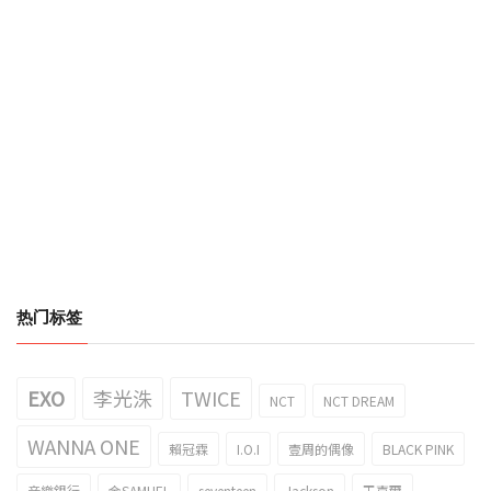
热门标签
EXO
李光洙
TWICE
NCT
NCT DREAM
WANNA ONE
賴冠霖
I.O.I
壹周的偶像
BLACK PINK
音樂銀行
金SAMUEL
seventeen
Jackson
王嘉爾