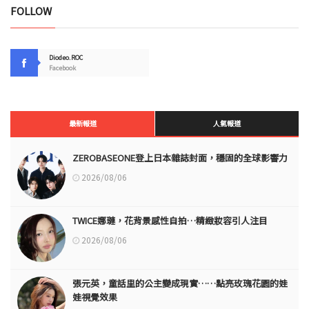
FOLLOW
Diodeo.ROC
Facebook
最新報道
人氣報道
ZEROBASEONE登上日本雜誌封面，穩固的全球影響力
2026/08/06
TWICE娜璉，花背景感性自拍…精緻妝容引人注目
2026/08/06
張元英，童話里的公主變成現實……點亮玫瑰花園的娃
娃視覺效果