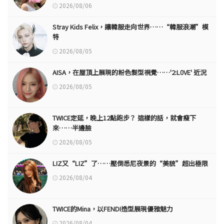
2026/08/06
Stray Kids Felix，讓韓服走向世界……“韓服浪潮”模
特
2026/08/05
AISA，在屋頂上展現的粉色髮型視覺……'2:L0VE' 近況
2026/08/05
TWICE定延，晚上12點跑步？ 這樣的話，就會瘦下
來……半邊臉
2026/08/05
LIZ又“LIZ”了……壓倒悉尼夜景的“美貌”超出極限
2026/08/04
TWICE的Mina，以FENDI造型展現優雅魅力
2026/08/04