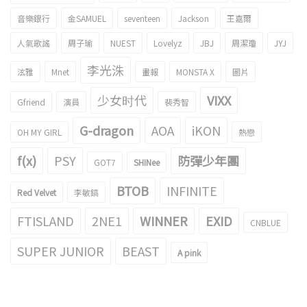
音樂銀行
金SAMUEL
seventeen
Jackson
王嘉爾
人氣歌謠
周子瑜
NUEST
Lovelyz
JBJ
周潔瓊
JYJ
李光洙
泫雅
Mnet
畫報
MONSTA X
圖片
少女时代
VIXX
Gfriend
演員
裴秀智
G-dragon
AOA
iKON
OH MY GIRL
熱戀
f(x)
PSY
防彈少年團
GOT7
SHINee
BTOB
INFINITE
Red Velvet
李敏鎬
FTISLAND
2NE1
WINNER
EXID
CNBLUE
SUPER JUNIOR
BEAST
A pink