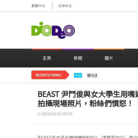
繁體中文
简体中文
主頁
新聞
圖片
RECENTLY NEWS
張元英，童話里的公主變成
NEW
BEAST 尹鬥俊與女大學生用嘴遞花
拍攝現場照片，粉絲們憤怒！
2014/10/22 09:50
BEAST在女子大學拍攝的KBS2 ‘演藝家中介’ 的 Gu