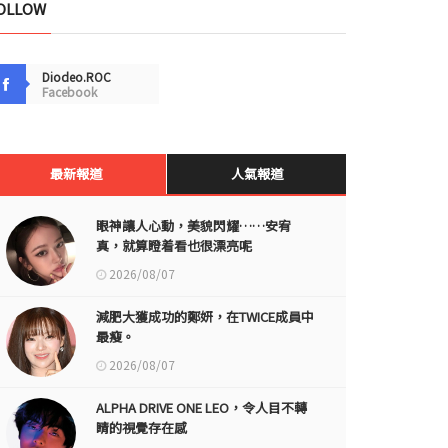
OLLOW
Diodeo.ROC
Facebook
最新報道
人氣報道
眼神讓人心動，美貌閃耀……安宥
真，就算瞪着看也很漂亮呢
2026/08/07
減肥大獲成功的鄭妍，在TWICE成員中
最瘦。
2026/08/07
ALPHA DRIVE ONE LEO，令人目不轉
睛的視覺存在感