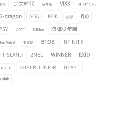
少女时代
VIXX
演員
裴秀智
OH MY GIRL
G-dragon
AOA
iKON
f(x)
熱戀
PSY
防彈少年團
GOT7
SHINee
BTOB
INFINITE
Red Velvet
李敏鎬
FTISLAND
2NE1
WINNER
EXID
SUPER JUNIOR
BEAST
CNBLUE
A pink