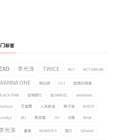
热门标签
EXO
李光洙
TWICE
NCT
NCT DREAM
WANNA ONE
賴冠霖
I.O.I
壹周的偶像
BLACK PINK
音樂銀行
金SAMUEL
seventeen
Jackson
王嘉爾
人氣歌謠
周子瑜
NUEST
Lovelyz
JBJ
周潔瓊
JYJ
泫雅
Mnet
李光洙
畫報
MONSTA X
圖片
Gfriend