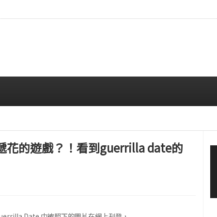
現實……點亮玫瑰花園的娃娃視覺效果
08/06 01:05 AM
的遊戲？！看到guerrilla date的
errilla Date 中被照下的圖片在網上刊登，