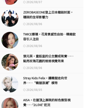
2026/08/07
ZEROBASEONE登上日本雜誌封面，
穩固的全球影響力
2026/08/06
TWICE娜璉，花背景感性自拍…精緻妝
容引人注目
2026/08/06
張元英，童話里的公主變成現實……
點亮玫瑰花園的娃娃視覺效果
2026/08/06
Stray Kids Felix，讓韓服走向世
界……“韓服浪潮”模特
2026/08/05
AISA，在屋頂上展現的粉色髮型視
覺……'2:L0VE' 近況