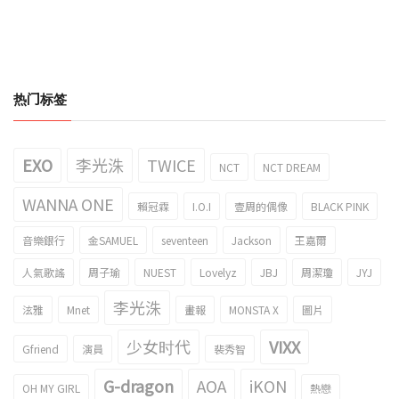
热门标签
EXO
李光洙
TWICE
NCT
NCT DREAM
WANNA ONE
賴冠霖
I.O.I
壹周的偶像
BLACK PINK
音樂銀行
金SAMUEL
seventeen
Jackson
王嘉爾
人氣歌謠
周子瑜
NUEST
Lovelyz
JBJ
周潔瓊
JYJ
李光洙
泫雅
Mnet
畫報
MONSTA X
圖片
少女时代
VIXX
Gfriend
演員
裴秀智
G-dragon
AOA
iKON
OH MY GIRL
熱戀