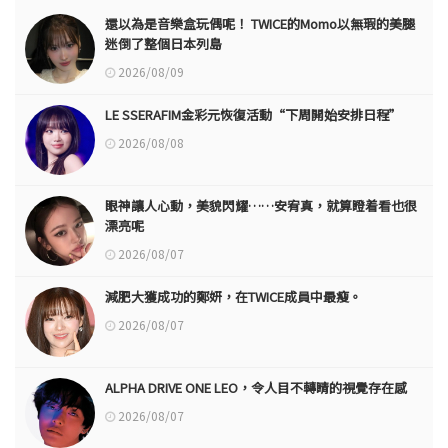
還以為是音樂盒玩偶呢！ TWICE的Momo以無瑕的美腿
迷倒了整個日本列島
2026/08/09
LE SSERAFIM金彩元恢復活動“下周開始安排日程”
2026/08/08
眼神讓人心動，美貌閃耀……安宥真，就算瞪着看也很
漂亮呢
2026/08/07
減肥大獲成功的鄭妍，在TWICE成員中最瘦。
2026/08/07
ALPHA DRIVE ONE LEO，令人目不轉睛的視覺存在感
2026/08/07