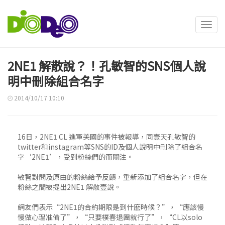
Toggl
navig
2NE1 解散說？！孔敏智的SNS個人說
明中刪除組合名字
2014/10/17 10:10
16日，2NE1 CL 進軍美國的事件被報導，同壹天孔敏智的
twitter和instagram等SNS的ID及個人說明中刪除了組合名
字‘2NE1’，受到粉絲們的而關注。
敏智對問及原由的粉絲給予反饋，重新添加了組合名字，但在
粉絲之間被提出2NE1 解散壹說。
網友們表示“2NE1的合約期限是到什麽時候？”，“應該慢
慢做心理准備了”，“只要樸春退團就行了”，“CL以solo