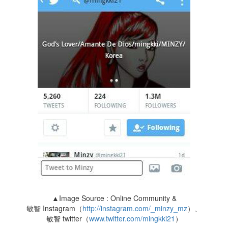
▲Image Source : Online Community &
敏智 Instagram（
http://instagram.com/_minzy_mz
）、
敏智 twitter（
www.twitter.com/mingkki21
）