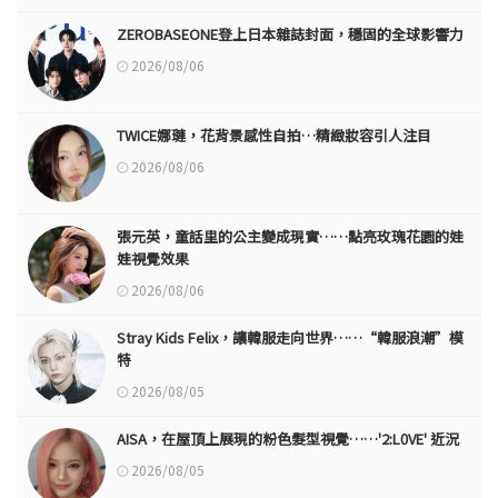
ZEROBASEONE登上日本雜誌封面，穩固的全球影響力
2026/08/06
TWICE娜璉，花背景感性自拍…精緻妝容引人注目
2026/08/06
張元英，童話里的公主變成現實……點亮玫瑰花園的娃
娃視覺效果
2026/08/06
Stray Kids Felix，讓韓服走向世界……“韓服浪潮”模
特
2026/08/05
AISA，在屋頂上展現的粉色髮型視覺……'2:L0VE' 近況
2026/08/05