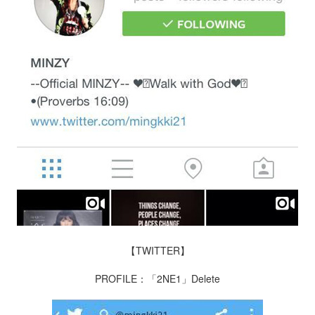
【TWITTER】
PROFILE：「2NE1」Delete