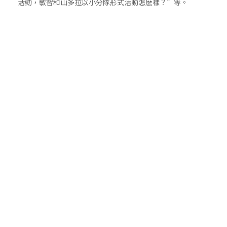
活動，敏智和山多拉以小分隊形式活動怎麽樣？”等。