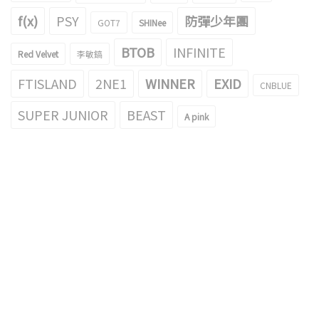
f(x)
PSY
防彈少年團
GOT7
SHINee
BTOB
INFINITE
Red Velvet
李敏鎬
FTISLAND
2NE1
WINNER
EXID
CNBLUE
SUPER JUNIOR
BEAST
A pink