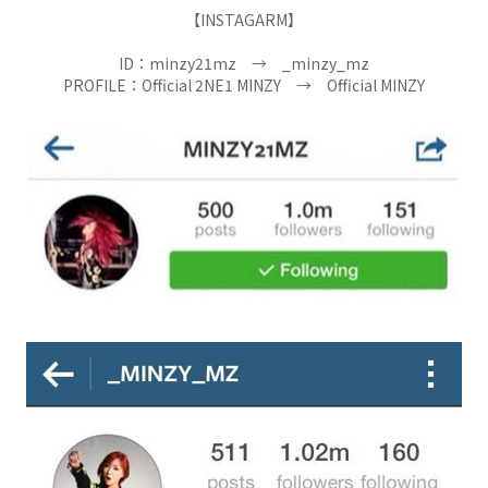
【INSTAGARM】
ID：minzy21mz → _minzy_mz
PROFILE：Official 2NE1 MINZY → Official MINZY