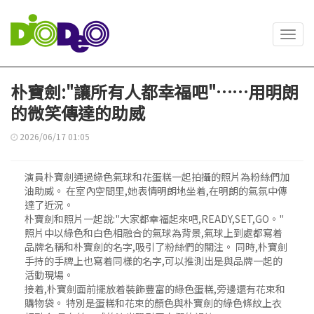
Toggl
navig
朴寶劍:"讓所有人都幸福吧"……用明朗
的微笑傳達的助威
2026/06/17 01:05
演員朴寶劍通過綠色氣球和花蛋糕一起拍攝的照片為粉絲們加
油助威。 在室內空間里,她表情明朗地坐着,在明朗的氣氛中傳
達了近況。
朴寶劍和照片一起說:"大家都幸福起來吧,READY,SET,GO。"
照片中以綠色和白色相融合的氣球為背景,氣球上到處都寫着
品牌名稱和朴寶劍的名字,吸引了粉絲們的關注。 同時,朴寶劍
手持的手牌上也寫着同樣的名字,可以推測出是與品牌一起的
活動現場。
接着,朴寶劍面前擺放着裝飾豐富的綠色蛋糕,旁邊還有花束和
購物袋。 特別是蛋糕和花束的顏色與朴寶劍的綠色條紋上衣