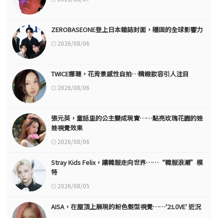
ZEROBASEONE登上日本雜誌封面，穩固的全球影響力
2026/08/06
TWICE娜璉，花背景感性自拍…精緻妝容引人注目
2026/08/06
張元英，童話里的公主變成現實……點亮玫瑰花園的娃
娃視覺效果
2026/08/06
Stray Kids Felix，讓韓服走向世界……“韓服浪潮”模
特
2026/08/05
AISA，在屋頂上展現的粉色髮型視覺……'2:L0VE' 近況