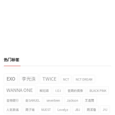
热门标签
EXO
李光洙
TWICE
NCT
NCT DREAM
WANNA ONE
賴冠霖
I.O.I
壹周的偶像
BLACK PINK
音樂銀行
金SAMUEL
seventeen
Jackson
王嘉爾
人氣歌謠
周子瑜
NUEST
Lovelyz
JBJ
周潔瓊
JYJ