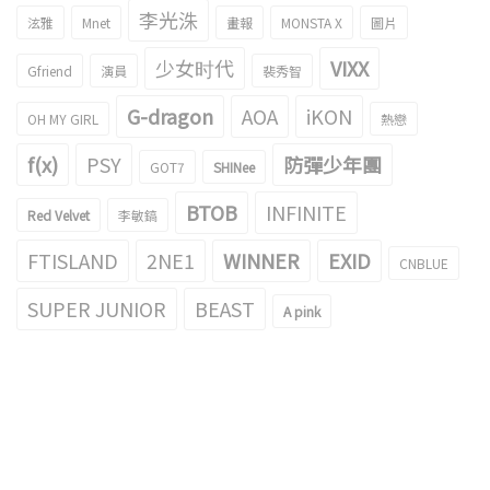
李光洙
泫雅
Mnet
畫報
MONSTA X
圖片
少女时代
VIXX
Gfriend
演員
裴秀智
G-dragon
AOA
iKON
OH MY GIRL
熱戀
f(x)
PSY
防彈少年團
GOT7
SHINee
BTOB
INFINITE
Red Velvet
李敏鎬
FTISLAND
2NE1
WINNER
EXID
CNBLUE
SUPER JUNIOR
BEAST
A pink