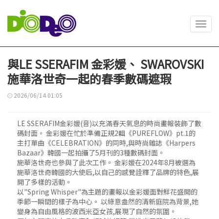
Toggl
navig
與LE SSERAFIM 金彩媛、 SWAROVSKI
施華洛世奇一起的春季數碼遮瑕
2026/06/14 01:05
LE SSERAFIM金彩媛(音)以充滿春天氣息的時尚畫報裝飾了數
碼封面。 金彩媛在忙於準備正規2輯《PUREFLOW》pt.1的
主打單曲《CELEBRATION》的同時,與時尚雜誌《Harpers
Bazaar》韓國一起拍攝了5月刊的3種數碼封面。
施華洛世奇也參與了此次工作。 金彩媛在2024年8月被選為
施華洛世奇韓國的大使后,以自己的感覺詮釋了品牌的特色,展
開了多樣的活動。
以"Spring Whisper"為主題的畫報以金彩媛面對鮮花盛開的
季節一瞬間的樣子為中心。 以綠意盎然的清新庭院為背景,她
變身為自由風格的波西米亞女孩,展現了自然的氛圍。