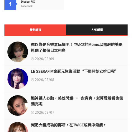
Diodeo.ROC
Facebook
最新報道
人氣報道
還以為是音樂盒玩偶呢！ TWICE的Momo以無瑕的美腿
迷倒了整個日本列島
2026/08/09
LE SSERAFIM金彩元恢復活動“下周開始安排日程”
2026/08/08
眼神讓人心動，美貌閃耀……安宥真，就算瞪着看也很
漂亮呢
2026/08/07
減肥大獲成功的鄭妍，在TWICE成員中最瘦。