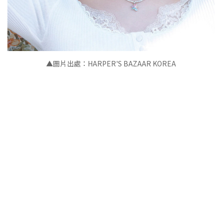
▲
圖片出處：HARPER'S BAZAAR KOREA