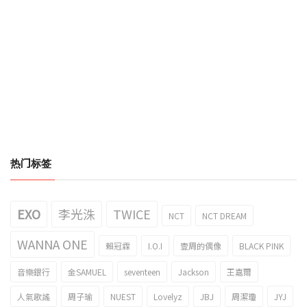
热门标签
EXO
李光洙
TWICE
NCT
NCT DREAM
WANNA ONE
賴冠霖
I.O.I
壹周的偶像
BLACK PINK
音樂銀行
金SAMUEL
seventeen
Jackson
王嘉爾
人氣歌謠
周子瑜
NUEST
Lovelyz
JBJ
周潔瓊
JYJ