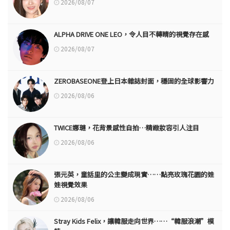
2026/08/07
ALPHA DRIVE ONE LEO，令人目不轉睛的視覺存在感
2026/08/07
ZEROBASEONE登上日本雜誌封面，穩固的全球影響力
2026/08/06
TWICE娜璉，花背景感性自拍…精緻妝容引人注目
2026/08/06
張元英，童話里的公主變成現實……點亮玫瑰花園的娃
娃視覺效果
2026/08/06
Stray Kids Felix，讓韓服走向世界……“韓服浪潮”模