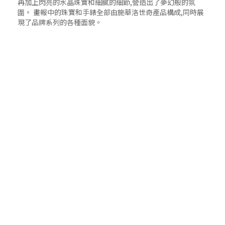
再加上閃亮的水晶珠寶和細膩的細節,營造出了夢幻般的氛
圍。 畫報中的珠寶和手錶全部由施華洛世奇產品構成,同時展
現了品牌系列的各種面貌。