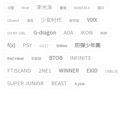
李光洙
泫雅
Mnet
畫報
MONSTA X
圖片
少女时代
VIXX
Gfriend
演員
裴秀智
G-dragon
AOA
iKON
OH MY GIRL
熱戀
f(x)
PSY
防彈少年團
GOT7
SHINee
BTOB
INFINITE
Red Velvet
李敏鎬
FTISLAND
2NE1
WINNER
EXID
CNBLUE
SUPER JUNIOR
BEAST
A pink