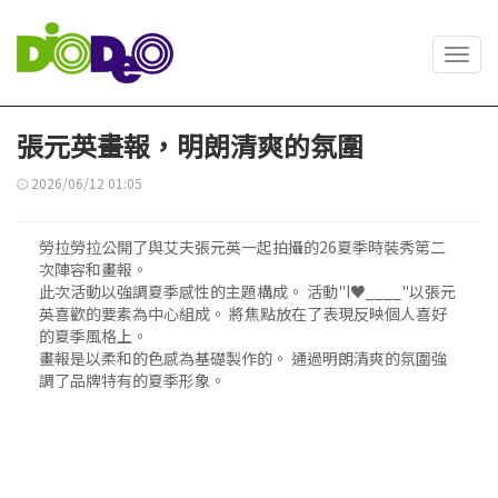
Toggl
navig
張元英畫報，明朗清爽的氛圍
2026/06/12 01:05
勞拉勞拉公開了與艾夫張元英一起拍攝的26夏季時裝秀第二
次陣容和畫報。
此次活動以強調夏季感性的主題構成。 活動"I♥____"以張元
英喜歡的要素為中心組成。 將焦點放在了表現反映個人喜好
的夏季風格上。
畫報是以柔和的色感為基礎製作的。 通過明朗清爽的氛圍強
調了品牌特有的夏季形象。