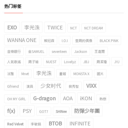
热门标签
EXO
李光洙
TWICE
NCT
NCT DREAM
WANNA ONE
賴冠霖
I.O.I
壹周的偶像
BLACK PINK
音樂銀行
金SAMUEL
seventeen
Jackson
王嘉爾
人氣歌謠
周子瑜
NUEST
Lovelyz
JBJ
周潔瓊
JYJ
李光洙
泫雅
Mnet
畫報
MONSTA X
圖片
少女时代
VIXX
Gfriend
演員
裴秀智
G-dragon
AOA
iKON
OH MY GIRL
熱戀
f(x)
PSY
防彈少年團
GOT7
SHINee
BTOB
INFINITE
Red Velvet
李敏鎬