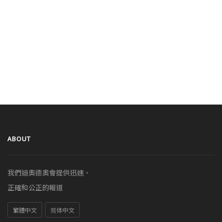
ABOUT
我們迪奧德奧會提供迅速、
正確和公正的報道
繁體中文
简体中文