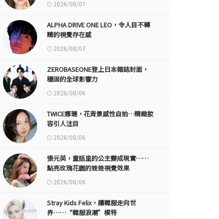
2026/08/07
ALPHA DRIVE ONE LEO，令人目不轉
睛的視覺存在感
2026/08/07
ZEROBASEONE登上日本雜誌封面，
穩固的全球影響力
2026/08/06
TWICE娜璉，花背景感性自拍…精緻妝
容引人注目
2026/08/06
張元英，童話里的公主變成現實……
點亮玫瑰花園的娃娃視覺效果
2026/08/06
Stray Kids Felix，讓韓服走向世
界……“韓服浪潮”模特