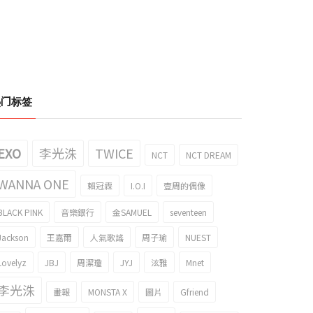
热门标签
EXO
李光洙
TWICE
NCT
NCT DREAM
WANNA ONE
賴冠霖
I.O.I
壹周的偶像
BLACK PINK
音樂銀行
金SAMUEL
seventeen
Jackson
王嘉爾
人氣歌謠
周子瑜
NUEST
Lovelyz
JBJ
周潔瓊
JYJ
泫雅
Mnet
李光洙
畫報
MONSTA X
圖片
Gfriend