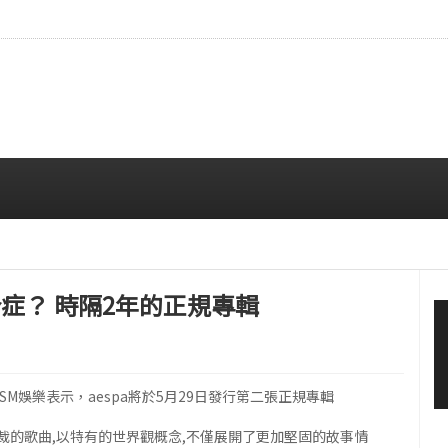
…安宥真，就算瞪着看也很漂亮呢
08/07 12:00 PM
合症？ 時隔2年的正規專輯
SM娛樂表示，aespa將於5月29日發行第二張正規專輯
多種體裁的歌曲,以特有的世界觀概念,不僅展開了更加堅固的故事情