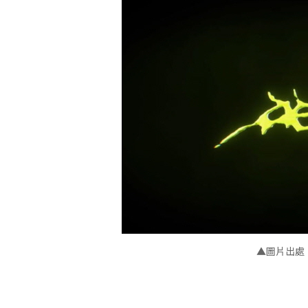
▲
圖片出處：S