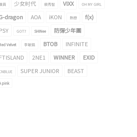
少女时代
VIXX
演員
裴秀智
OH MY GIRL
G-dragon
AOA
iKON
f(x)
熱戀
PSY
防彈少年團
GOT7
SHINee
BTOB
INFINITE
Red Velvet
李敏鎬
FTISLAND
2NE1
WINNER
EXID
SUPER JUNIOR
BEAST
CNBLUE
A pink