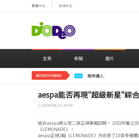
繁體中文
简体中文
主頁
新聞
圖片
RECENTLY NEWS
眼神讓人心動，美貌閃耀…
NEW
aespa能否再現"超級新星"綜
2026/06/10 10:00
組合aespa將以第二張正規專輯回歸。 20日所屬公司
《LEMONADE》。
aespa正規2輯《LEMONADE》共收錄了10首