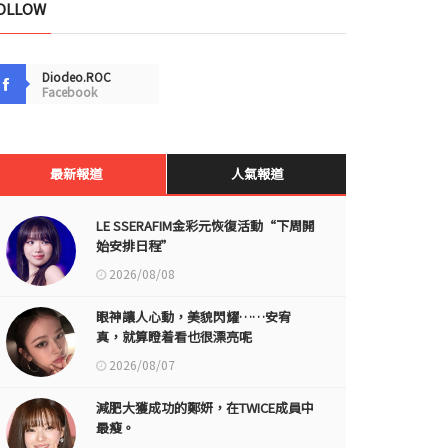
OLLOW
Diodeo.ROC
Facebook
最新報道
人氣報道
LE SSERAFIM金彩元恢復活動“下周開
始安排日程”
2026/08/08
眼神讓人心動，美貌閃耀……安宥
真，就算瞪着看也很漂亮呢
2026/08/07
減肥大獲成功的鄭妍，在TWICE成員中
最瘦。