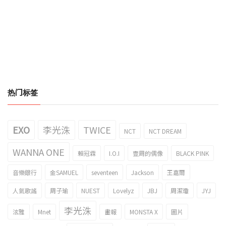
热门标签
EXO
李光洙
TWICE
NCT
NCT DREAM
WANNA ONE
賴冠霖
I.O.I
壹周的偶像
BLACK PINK
音樂銀行
金SAMUEL
seventeen
Jackson
王嘉爾
人氣歌謠
周子瑜
NUEST
Lovelyz
JBJ
周潔瓊
JYJ
李光洙
泫雅
Mnet
畫報
MONSTA X
圖片