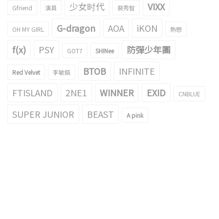
少女时代
VIXX
Gfriend
演員
裴秀智
G-dragon
AOA
iKON
OH MY GIRL
熱戀
f(x)
PSY
防彈少年團
GOT7
SHINee
BTOB
INFINITE
Red Velvet
李敏鎬
FTISLAND
2NE1
WINNER
EXID
CNBLUE
SUPER JUNIOR
BEAST
A pink