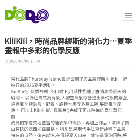
Toggl
navig
KiiiKiii，時尚品牌繆斯的消化力…夏季
畫報中多彩的化學反應
2026/06/08 10:00
當代品牌Thursday Island最近公開了與品牌繆斯KiiiKiii一起
進行的2026夏季活動。
KiiiKiii在"夏季呼叫"的口號下,用感性描繪了盡情享受夏天的
瞬間。 以綠色自然為背景,大型空氣氣球營造出夢幻般的氛圍,
通過夏季運動會、野餐、旋轉木馬等多種主題,展開夏季慶
典。 再加上KiiiKiii的"真摯美",完成了更加時尚的嘉年華氛
圍。
成員們穿着質地豐富的連衣裙和襯衫，再加上飾品，演繹了自
由輕快的波西米亞風格。 特別是用現代手法重新詮釋了品牌
特有的自然、復古感性,在傳達夏天自由、愉快能量的同時,將