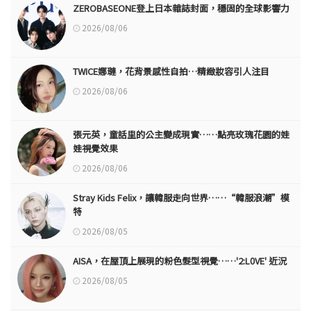
ZEROBASEONE登上日本雜誌封面，穩固的全球影響力
2026/08/06
TWICE娜璉，花背景感性自拍…精緻妝容引人注目
2026/08/06
張元英，童話里的公主變成現實……點亮玫瑰花園的娃
娃視覺效果
2026/08/06
Stray Kids Felix，讓韓服走向世界……“韓服浪潮”模
特
2026/08/05
AISA，在屋頂上展現的粉色髮型視覺……'2:L0VE' 近況
2026/08/05