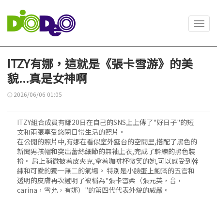
Toggl
navig
ITZY有娜，這就是《張卡雪游》的美
貌...真是女神啊
2026/06/06 01:05
ITZY組合成員有娜20日在自己的SNS上上傳了"好日子"的短
文和兩張享受悠閑日常生活的照片。
在公開的照片中,有娜在看似室外露台的空間里,搭配了黑色的
新聞男孩帽和突出蕾絲細節的無袖上衣,完成了幹練的黑色裝
扮。 肩上稍微披着皮夾克,拿着咖啡杯微笑的她,可以感受到幹
練和可愛的獨一無二的氣場。 特別是小臉蛋上飽滿的五官和
透明的皮膚再次證明了被稱為"張卡雪柔（張元英，音，
carina，雪允，有娜）"的第四代代表外貌的威嚴。