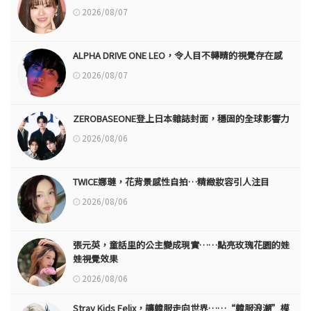
2026/08/07
ALPHA DRIVE ONE LEO，令人目不轉睛的視覺存在感
2026/08/07
ZEROBASEONE登上日本雜誌封面，穩固的全球影響力
2026/08/06
TWICE娜璉，花背景感性自拍…精緻妝容引人注目
2026/08/06
張元英，童話里的公主變成現實……點亮玫瑰花園的娃
娃視覺效果
2026/08/06
Stray Kids Felix，讓韓服走向世界……“韓服浪潮”模