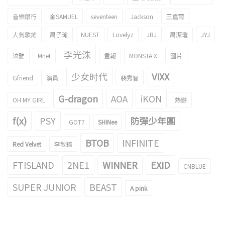
音樂銀行
金SAMUEL
seventeen
Jackson
王嘉爾
人氣歌謠
周子瑜
NUEST
Lovelyz
JBJ
周潔瓊
JYJ
李光洙
泫雅
Mnet
畫報
MONSTA X
圖片
少女时代
VIXX
Gfriend
演員
裴秀智
G-dragon
AOA
iKON
OH MY GIRL
熱戀
f(x)
PSY
防彈少年團
GOT7
SHINee
BTOB
INFINITE
Red Velvet
李敏鎬
FTISLAND
2NE1
WINNER
EXID
CNBLUE
SUPER JUNIOR
BEAST
A pink