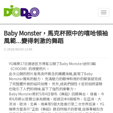
Toggl
navig
Baby Monster，馬克杯照中的嘻哈領袖
風範...變得刺激的舞蹈
2026/06/03 12:00
YG娛樂17日通過官方博客公開了Baby Monster迷你3輯
《CHOOM》的視覺照片。
此次公開的照片是馬克杯概念的團體海報,展現了Baby
Monster獨有的魅力。 充滿魅力的眼神和微妙的緊張感完成
了完整體外貌的協同效應。 另外,成員們個性十足的拍照姿勢
也吸引了人們的視線,留下了強烈的衝擊力。
Baby Monster將於5月4日發布《舞蹈》回歸舞台。 接着，今
年6月將以首爾公演為開端，經過日本6個城市，在亞洲、大
洋洲、歐洲、北美、南美等5個大陸進行第二次世界巡演。 YG
娛樂方面表示"正如《舞蹈》題目所暗示的那樣,這張專輯包含