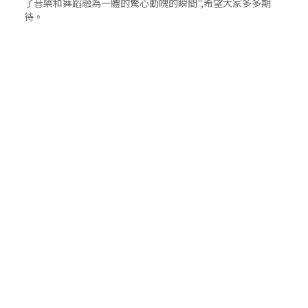
了音樂和舞蹈融為一體的驚心動魄的瞬間",希望大家多多期
待。