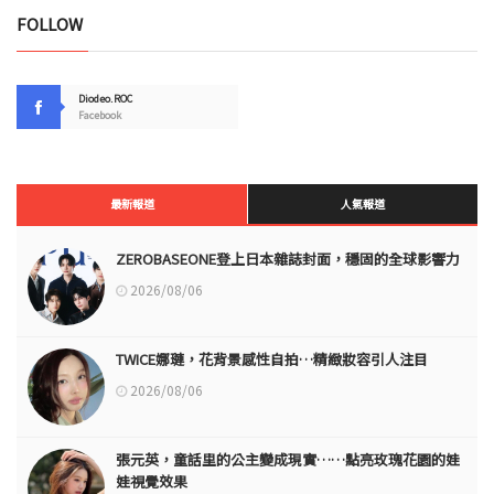
FOLLOW
Diodeo.ROC
Facebook
最新報道
人氣報道
ZEROBASEONE登上日本雜誌封面，穩固的全球影響力
2026/08/06
TWICE娜璉，花背景感性自拍…精緻妝容引人注目
2026/08/06
張元英，童話里的公主變成現實……點亮玫瑰花園的娃
娃視覺效果