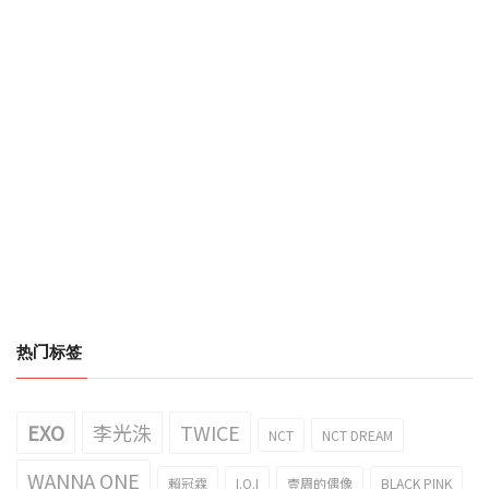
热门标签
EXO
李光洙
TWICE
NCT
NCT DREAM
WANNA ONE
賴冠霖
I.O.I
壹周的偶像
BLACK PINK