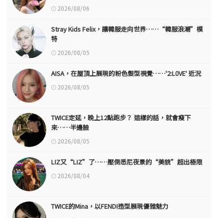
2026/08/06
Stray Kids Felix，讓韓服走向世界……“韓服浪潮”模
特
2026/08/05
AISA，在屋頂上展現的粉色髮型視覺……'2:L0VE' 近況
2026/08/05
TWICE定延，晚上12點跑步？ 這樣的話，就會瘦下
來……半邊臉
2026/08/05
LIZ又“LIZ”了……壓倒悉尼夜景的“美貌”超出極限
2026/08/04
TWICE的Mina，以FENDI造型展現優雅魅力