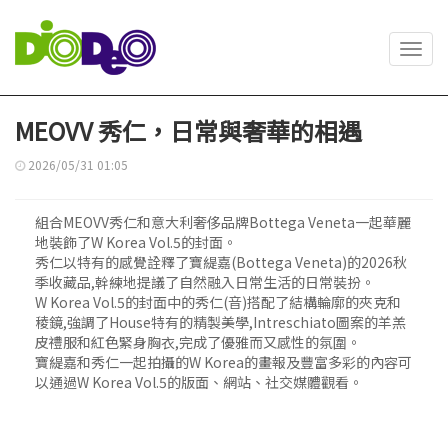
Toggl
navig
MEOVV 秀仁，日常與奢華的相遇
2026/05/31 01:05
組合MEOVV秀仁和意大利奢侈品牌Bottega Veneta一起華麗
地裝飾了W Korea Vol.5的封面。
秀仁以特有的感覺詮釋了寶緹嘉(Bottega Veneta)的2026秋
季收藏品,幹練地提議了自然融入日常生活的日常裝扮。
W Korea Vol.5的封面中的秀仁(音)搭配了結構輪廓的夾克和
稜鏡,強調了House特有的精製美學,Intreschiato圖案的羊羔
皮禮服和紅色緊身胸衣,完成了優雅而又感性的氛圍。
寶緹嘉和秀仁一起拍攝的W Korea的畫報及豐富多彩的內容可
以通過W Korea Vol.5的版面、網站、社交媒體觀看。