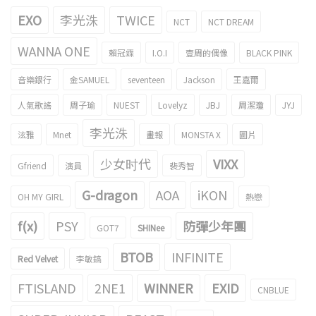
EXO
李光洙
TWICE
NCT
NCT DREAM
WANNA ONE
賴冠霖
I.O.I
壹周的偶像
BLACK PINK
音樂銀行
金SAMUEL
seventeen
Jackson
王嘉爾
人氣歌謠
周子瑜
NUEST
Lovelyz
JBJ
周潔瓊
JYJ
李光洙
泫雅
Mnet
畫報
MONSTA X
圖片
少女时代
VIXX
Gfriend
演員
裴秀智
G-dragon
AOA
iKON
OH MY GIRL
熱戀
f(x)
PSY
防彈少年團
GOT7
SHINee
BTOB
INFINITE
Red Velvet
李敏鎬
FTISLAND
2NE1
WINNER
EXID
CNBLUE