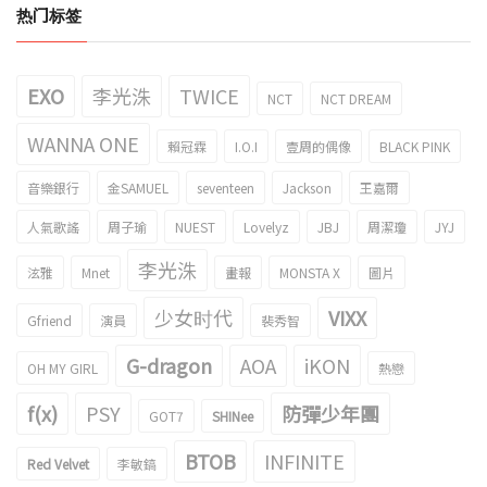
热门标签
EXO
李光洙
TWICE
NCT
NCT DREAM
WANNA ONE
賴冠霖
I.O.I
壹周的偶像
BLACK PINK
音樂銀行
金SAMUEL
seventeen
Jackson
王嘉爾
人氣歌謠
周子瑜
NUEST
Lovelyz
JBJ
周潔瓊
JYJ
李光洙
泫雅
Mnet
畫報
MONSTA X
圖片
少女时代
VIXX
Gfriend
演員
裴秀智
G-dragon
AOA
iKON
OH MY GIRL
熱戀
f(x)
PSY
防彈少年團
GOT7
SHINee
BTOB
INFINITE
Red Velvet
李敏鎬