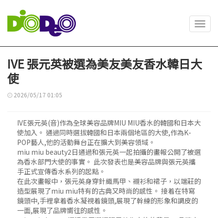
Toggl
navig
IVE 張元英被選為美友美友香水韓日大
使
2026/05/17 01:05
IVE張元英(音)作為全球美容品牌MIU MIU香水的韓國和日本大
使加入。 通過同時選拔韓國和日本兩個地區的大使,作為K-
POP藝人,他的活動舞台正在擴大到美容領域。
miu miu beauty2日通過和張元英一起拍攝的畫報公開了被選
為香水部門大使的事實。 此次發表也是美容品牌與張元英攜
手正式宣傳香水系列的起點。
在此次畫報中，張元英身穿針織馬甲、襯衫和裙子，以端莊的
造型展現了miu miu特有的古典又時尚的感性。 接着在特寫
鏡頭中,手裡拿着香水凝視着鏡頭,展現了幹練的形象和調皮的
一面,展現了品牌嚮往的感性。