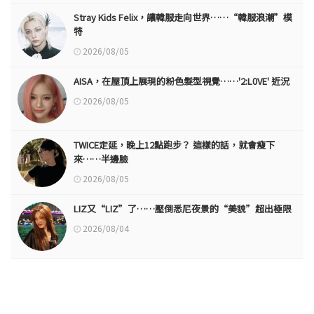
Stray Kids Felix，讓韓服走向世界……“韓服浪潮”模
特
2026/08/05
AISA，在屋頂上展現的粉色髮型視覺……'2:L0VE' 近況
2026/08/05
TWICE定延，晚上12點跑步？ 這樣的話，就會瘦下
來……半邊臉
2026/08/05
LIZ又“LIZ”了……壓倒悉尼夜景的“美貌”超出極限
2026/08/04