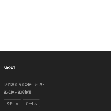
ABOUT
我們迪奧德奧會提供迅速、
正確和公正的報道
繁體中文
简体中文