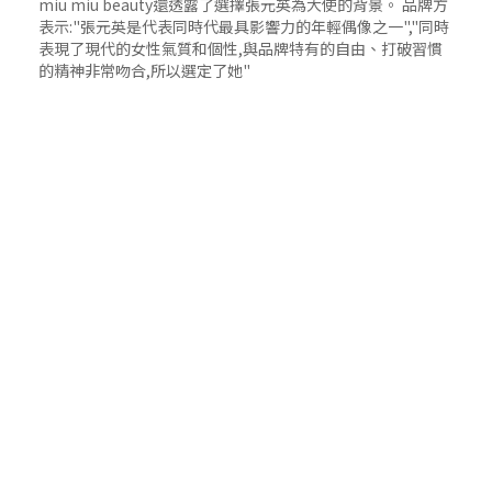
miu miu beauty還透露了選擇張元英為大使的背景。 品牌方
表示:"張元英是代表同時代最具影響力的年輕偶像之一","同時
表現了現代的女性氣質和個性,與品牌特有的自由、打破習慣
的精神非常吻合,所以選定了她"