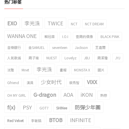
热门标签
EXO
李光洙
TWICE
NCT
NCT DREAM
WANNA ONE
賴冠霖
I.O.I
壹周的偶像
BLACK PINK
音樂銀行
金SAMUEL
seventeen
Jackson
王嘉爾
人氣歌謠
周子瑜
NUEST
Lovelyz
JBJ
周潔瓊
JYJ
李光洙
泫雅
Mnet
畫報
MONSTA X
圖片
少女时代
VIXX
Gfriend
演員
裴秀智
G-dragon
AOA
iKON
OH MY GIRL
熱戀
f(x)
PSY
防彈少年團
GOT7
SHINee
BTOB
INFINITE
Red Velvet
李敏鎬