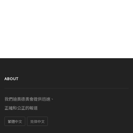
ABOUT
我們迪奧德奧會提供迅速、
正確和公正的報道
繁體中文
简体中文