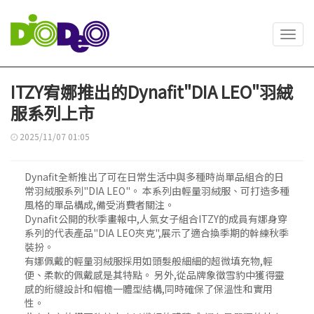
Toggl
navig
ITZY宥娜推出的Dynafit"DIA LEO"羽絨
服系列上市
2025/11/07 01:05
Dynafit全新推出了可在日常生活中與多種時尚單品組合的日
常羽絨服系列"DIA LEO"。 本系列由輕量羽絨服、可打造多種
風格的單品構成,備受消費者關注。
Dynafit公開的秋季畫報中,人氣女子組合ITZY的成員有娜身穿
系列的代表產品"DIA LEO夾克",展示了適合換季期的幹練秋季
裝扮。
有娜佩戴的輕量羽絨服採用如頭髮般細細的超微填充物,輕
便、柔軟的佩戴感是其特點。 另外,從品牌象徵雪豹中獲得靈
感的絎縫設計和帽檐一體型結構,同時確保了保溫性和實用
性。