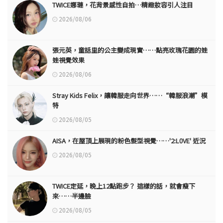
TWICE娜璉，花背景感性自拍…精緻妝容引人注目
2026/08/06
張元英，童話里的公主變成現實……點亮玫瑰花園的娃
娃視覺效果
2026/08/06
Stray Kids Felix，讓韓服走向世界……“韓服浪潮”模
特
2026/08/05
AISA，在屋頂上展現的粉色髮型視覺……'2:L0VE' 近況
2026/08/05
TWICE定延，晚上12點跑步？ 這樣的話，就會瘦下
來……半邊臉
2026/08/05