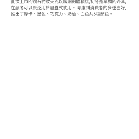
此次上市的鑽石豹紋夾克以纖細的體積感,初冬是單獨的外套,
在嚴冬可以廣泛用於層疊式使用。 考慮到消費者的多種喜好,
推出了摩卡、黑色、巧克力、奶油、白色共5種顏色。