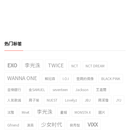
热门标签
EXO
李光洙
TWICE
NCT
NCT DREAM
WANNA ONE
賴冠霖
I.O.I
壹周的偶像
BLACK PINK
音樂銀行
金SAMUEL
seventeen
Jackson
王嘉爾
人氣歌謠
周子瑜
NUEST
Lovelyz
JBJ
周潔瓊
JYJ
李光洙
泫雅
Mnet
畫報
MONSTA X
圖片
少女时代
VIXX
Gfriend
演員
裴秀智