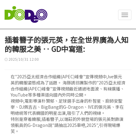
Toggl
navig
插着簪子的張元英，在全世界廣為人知
的韓服之美 ‥ GD中寫道:
2025/10/31 12:00
在"2025亞太經濟合作組織(APEC)峰會"宣傳視頻中,Ive張元
英的韓服姿態成為了話題。 海豚誘拐團製作的"2025亞太經濟
合作組織(APEC)峰會"宣傳視頻最近通過地面波、有線廣播、
YouTube等多種渠道向國內外同時公開。
視頻中,電影導演朴贊郁、足球選手出身的朴智星、廚師安聖
宰、DJ佩吉古、BigBang的G-Dragon、IVE的張元英、李在
明總統等代表韓國的明星出演,吸引了人們的視線。
特別是穿着韓服,插着簪子,以端莊的外貌登場的張元英對飾演
領航員的G-Dragon說"請抽出2025車吧,2025",引得現場爆
笑。