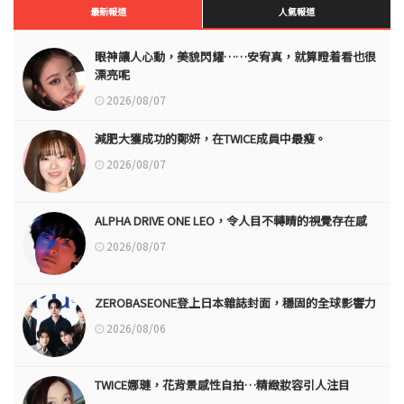
最新報道
人氣報道
眼神讓人心動，美貌閃耀……安宥真，就算瞪着看也很
漂亮呢
2026/08/07
減肥大獲成功的鄭妍，在TWICE成員中最瘦。
2026/08/07
ALPHA DRIVE ONE LEO，令人目不轉睛的視覺存在感
2026/08/07
ZEROBASEONE登上日本雜誌封面，穩固的全球影響力
2026/08/06
TWICE娜璉，花背景感性自拍…精緻妝容引人注目