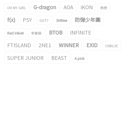
G-dragon
AOA
iKON
OH MY GIRL
熱戀
f(x)
PSY
防彈少年團
GOT7
SHINee
BTOB
INFINITE
Red Velvet
李敏鎬
FTISLAND
2NE1
WINNER
EXID
CNBLUE
SUPER JUNIOR
BEAST
A pink