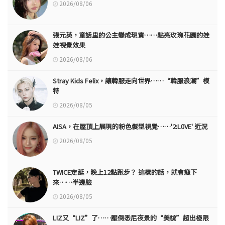
2026/08/06
張元英，童話里的公主變成現實……點亮玫瑰花園的娃
娃視覺效果
2026/08/06
Stray Kids Felix，讓韓服走向世界……“韓服浪潮”模
特
2026/08/05
AISA，在屋頂上展現的粉色髮型視覺……'2:L0VE' 近況
2026/08/05
TWICE定延，晚上12點跑步？ 這樣的話，就會瘦下
來……半邊臉
2026/08/05
LIZ又“LIZ”了……壓倒悉尼夜景的“美貌”超出極限