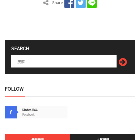
Share
SEARCH
FOLLOW
Diodeo.ROC
Facebook
最新報道
人氣報道