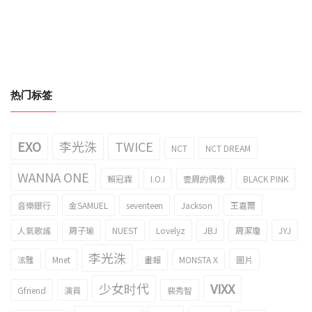
热门标签
EXO
李光洙
TWICE
NCT
NCT DREAM
WANNA ONE
賴冠霖
I.O.I
壹周的偶像
BLACK PINK
音樂銀行
金SAMUEL
seventeen
Jackson
王嘉爾
人氣歌謠
周子瑜
NUEST
Lovelyz
JBJ
周潔瓊
JYJ
李光洙
泫雅
Mnet
畫報
MONSTA X
圖片
少女时代
VIXX
Gfriend
演員
裴秀智