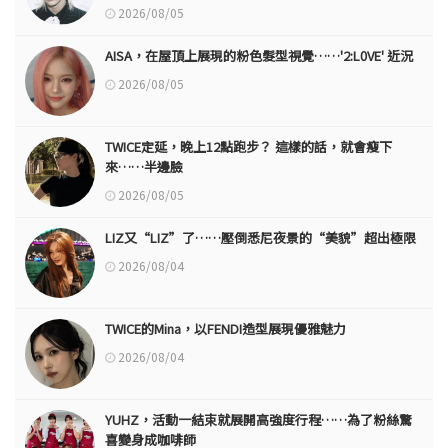
2026/08/05
AISA，在屋頂上展現的粉色髮型視覺……'2:L0VE' 近況
2026/08/05
TWICE定延，晚上12點跑步？ 這樣的話，就會瘦下
來……半邊臉
2026/08/05
LIZ又“LIZ”了……壓倒悉尼夜景的“美貌”超出極限
2026/08/04
TWICE的Mina，以FENDI造型展現優雅魅力
2026/08/04
YUHZ，活動一結束就展開高強度行程……為了粉絲驚
喜變身成咖啡師