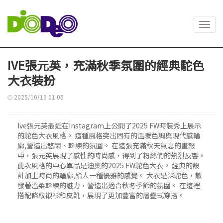
Toggl
navig
IVE張元英，充滿秋季氛圍的經典駝色
大衣裝扮
2025/10/19 01:05
Ive張元英最近在Instagram上公開了2025 FW時裝秀上展示
的駝色大衣風格。 這種風格突出固有的溫暖色調與現代感輪
廓,營造出悠閑、幹練的氛圍。 在這張充滿秋天氣息的畫報
中，張元英展現了感性的時尚感，得到了粉絲們的熱烈反響。
此次風格的中心單品是迪奧的2025 FW駝色大衣。 經典的設
計加上時尚的輪廓,給人一種優雅的感覺。 大衣是深駝色，散
發著溫柔幹練的魅力，營造出適合秋冬季節的氛圍。 在這裡
搭配條紋襯衫和皮靴，展現了更加豐富的層疊式穿搭。