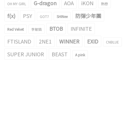
G-dragon
AOA
iKON
OH MY GIRL
熱戀
f(x)
PSY
防彈少年團
GOT7
SHINee
BTOB
INFINITE
Red Velvet
李敏鎬
FTISLAND
2NE1
WINNER
EXID
CNBLUE
SUPER JUNIOR
BEAST
A pink