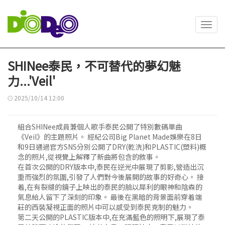
Toggl
navig
SHINee泰民，不可替代的夢幻魅
力...'Veil'
2025/10/14 12:00
組合SHINee成員兼個人歌手泰民公開了特別數碼單曲
《Veil》的主題照片。 經紀公司Big Planet Made娛樂在8日
和9日通過官方SNS分別公開了DRY(乾洗)和PLASTIC(塑料)概
念的照片,從視覺上解釋了新曲將包含的敘事。
在首次公開的DRY版本中,泰民在逆光中展現了剪影,營造出沉
重而強烈的氛圍,引發了人們對今後展開的故事的好奇心。 接
着,在有裂縫的鏡子上映出的泰民的臉以犀利的眼神和陰森的
氣息給人留下了深刻的印象。 最後在黑暗的背景面前穿着端
莊的西裝凝視正面的照片中可以感受到泰民克制的魅力。
第二天公開的PLASTIC版本中,在充滿藍色的照明下,展現了泰