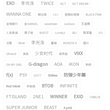
EXO
李光洙
TWICE
NCT
NCT DREAM
WANNA ONE
賴冠霖
I.O.I
壹周的偶像
BLACK PINK
音樂銀行
金SAMUEL
seventeen
Jackson
王嘉爾
人氣歌謠
周子瑜
NUEST
Lovelyz
JBJ
周潔瓊
JYJ
李光洙
泫雅
Mnet
畫報
MONSTA X
圖片
少女时代
VIXX
Gfriend
演員
裴秀智
G-dragon
AOA
iKON
OH MY GIRL
熱戀
f(x)
PSY
防彈少年團
GOT7
SHINee
BTOB
INFINITE
Red Velvet
李敏鎬
FTISLAND
2NE1
WINNER
EXID
CNBLUE
SUPER JUNIOR
BEAST
A pink