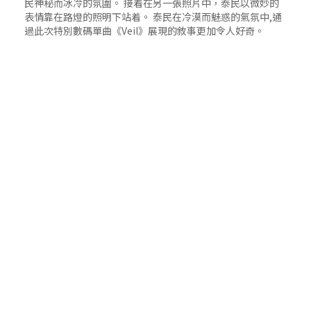
民神秘而冰冷的氛圍。 接着在另一張照片中，泰民以微妙的
表情靠在路燈的照明下站着。 泰民在冷漠而魅惑的氣氛中,通
過此次特別數碼單曲《Veil》展現的敘事更加令人好奇。