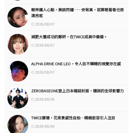
眼神讓人心動，美貌閃耀……安宥真，就算瞪着看也很
漂亮呢
2026/08/07
減肥大獲成功的鄭妍，在TWICE成員中最瘦。
2026/08/07
ALPHA DRIVE ONE LEO，令人目不轉睛的視覺存在感
2026/08/07
ZEROBASEONE登上日本雜誌封面，穩固的全球影響力
2026/08/06
TWICE娜璉，花背景感性自拍…精緻妝容引人注目
2026/08/06