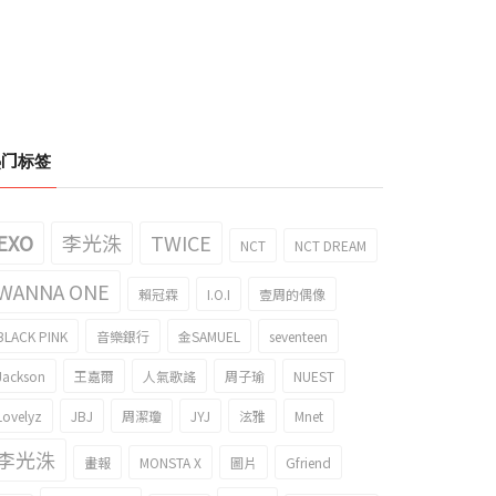
热门标签
EXO
李光洙
TWICE
NCT
NCT DREAM
WANNA ONE
賴冠霖
I.O.I
壹周的偶像
BLACK PINK
音樂銀行
金SAMUEL
seventeen
Jackson
王嘉爾
人氣歌謠
周子瑜
NUEST
Lovelyz
JBJ
周潔瓊
JYJ
泫雅
Mnet
李光洙
畫報
MONSTA X
圖片
Gfriend