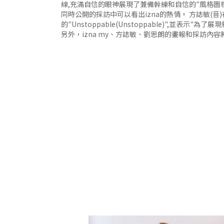
線,充滿自信的眼神展現了兼備幹練和自信的"風格圖
同時公開的採訪中可以看出izna的熱情。 方誌敏(音
的"Unstoppable(Unstoppable)",並表示"
另外，izna my、方誌敏、劉思朗的畫報和採訪內容將通