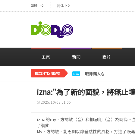
繁體中文
简体中文
主頁
新聞
圖片
RECENTLY NEWS
眼神讓人心動，美貌閃耀…
NEW
izna:"為了新的面貌，將無止
2025/10/09 01:05
izna的my、方誌敏（音）和柳思朗（音）為時尚·生活
了裝飾。
My、方誌敏、劉思朗以摩登感性的風格，打造了既