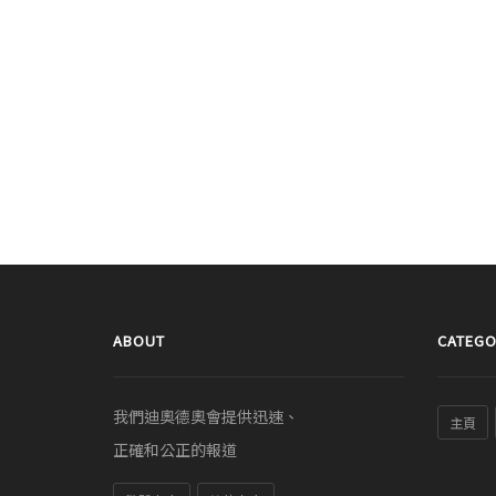
ABOUT
CATEGO
我們迪奧德奧會提供迅速、
主頁
正確和公正的報道