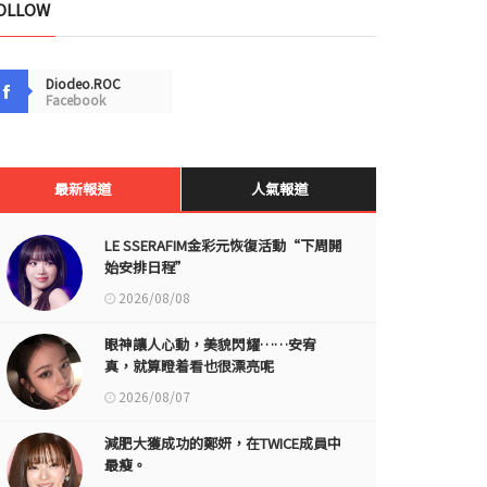
OLLOW
Diodeo.ROC
Facebook
最新報道
人氣報道
LE SSERAFIM金彩元恢復活動“下周開
始安排日程”
2026/08/08
眼神讓人心動，美貌閃耀……安宥
真，就算瞪着看也很漂亮呢
2026/08/07
減肥大獲成功的鄭妍，在TWICE成員中
最瘦。