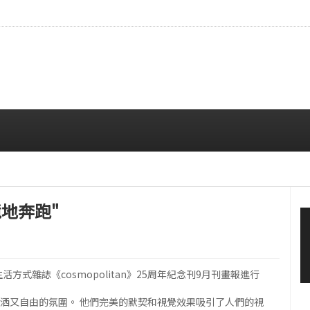
…安宥真，就算瞪着看也很漂亮呢
08/07 12:00 PM
境地奔跑"
方式雜誌《cosmopolitan》25周年紀念刊9月刊畫報進行
瀟洒又自由的氛圍。 他們完美的默契和視覺效果吸引了人們的視