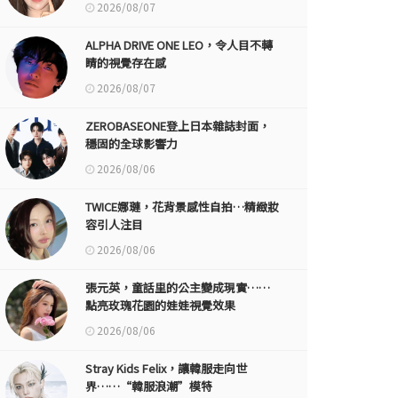
2026/08/07
ALPHA DRIVE ONE LEO，令人目不轉
睛的視覺存在感
2026/08/07
ZEROBASEONE登上日本雜誌封面，
穩固的全球影響力
2026/08/06
TWICE娜璉，花背景感性自拍…精緻妝
容引人注目
2026/08/06
張元英，童話里的公主變成現實……
點亮玫瑰花園的娃娃視覺效果
2026/08/06
Stray Kids Felix，讓韓服走向世
界……“韓服浪潮”模特