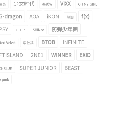
少女时代
VIXX
演員
裴秀智
OH MY GIRL
G-dragon
AOA
iKON
f(x)
熱戀
PSY
防彈少年團
GOT7
SHINee
BTOB
INFINITE
Red Velvet
李敏鎬
FTISLAND
2NE1
WINNER
EXID
SUPER JUNIOR
BEAST
CNBLUE
A pink