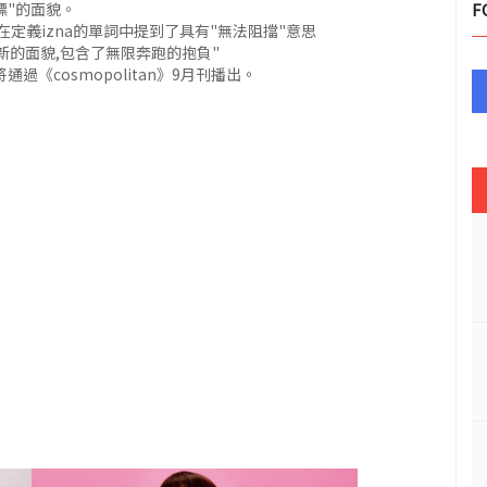
標"的面貌。
F
)在定義izna的單詞中提到了具有"無法阻擋"意思
為了展現新的面貌,包含了無限奔跑的抱負"
過《cosmopolitan》9月刊播出。