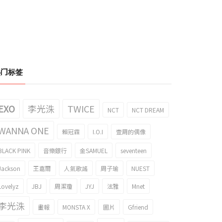
热门标签
EXO
李光洙
TWICE
NCT
NCT DREAM
WANNA ONE
賴冠霖
I.O.I
壹周的偶像
BLACK PINK
音樂銀行
金SAMUEL
seventeen
Jackson
王嘉爾
人氣歌謠
周子瑜
NUEST
Lovelyz
JBJ
周潔瓊
JYJ
泫雅
Mnet
李光洙
畫報
MONSTA X
圖片
Gfriend