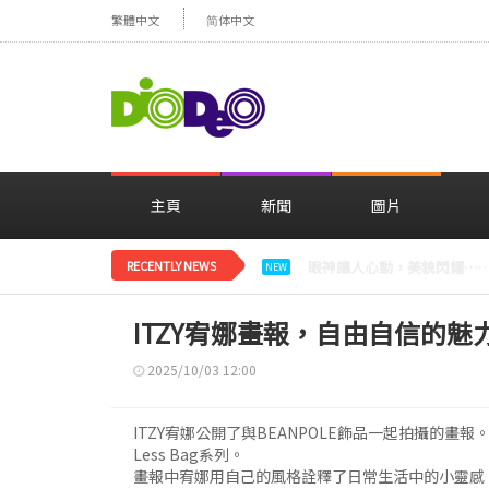
繁體中文
简体中文
主頁
新聞
圖片
RECENTLY NEWS
減肥大獲成功的鄭妍，在TWI
NEW
ITZY宥娜畫報，自由自信的魅
2025/10/03 12:00
ITZY宥娜公開了與BEANPOLE飾品一起拍攝的畫報。 此
Less Bag系列。
畫報中宥娜用自己的風格詮釋了日常生活中的小靈感，展現