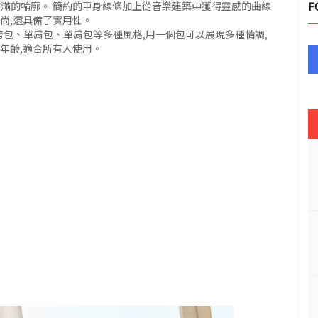
s的簡單而豐滿的輪廓。 簡約的車身線條加上從音樂建築中獲得靈感的曲線
F
尚,還具備了實用性。
ess的斜挎包、單肩包、單肩包等多種風格,用一個包可以展現多種情調,
年齡,適合所有人使用。