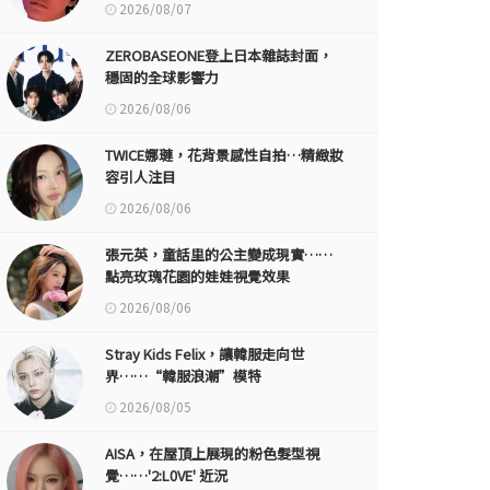
2026/08/07
ZEROBASEONE登上日本雜誌封面，
穩固的全球影響力
2026/08/06
TWICE娜璉，花背景感性自拍…精緻妝
容引人注目
2026/08/06
張元英，童話里的公主變成現實……
點亮玫瑰花園的娃娃視覺效果
2026/08/06
Stray Kids Felix，讓韓服走向世
界……“韓服浪潮”模特
2026/08/05
AISA，在屋頂上展現的粉色髮型視
覺……'2:L0VE' 近況