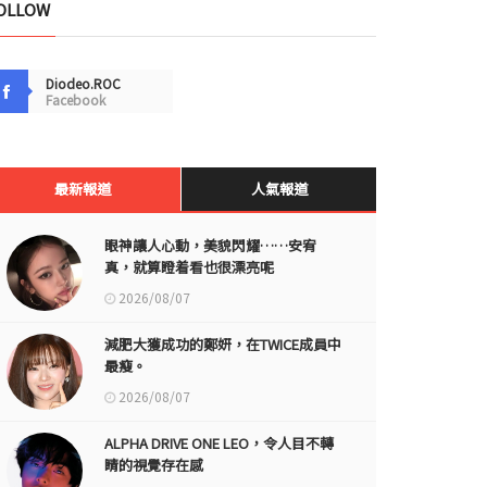
OLLOW
Diodeo.ROC
Facebook
最新報道
人氣報道
眼神讓人心動，美貌閃耀……安宥
真，就算瞪着看也很漂亮呢
2026/08/07
減肥大獲成功的鄭妍，在TWICE成員中
最瘦。
2026/08/07
ALPHA DRIVE ONE LEO，令人目不轉
睛的視覺存在感