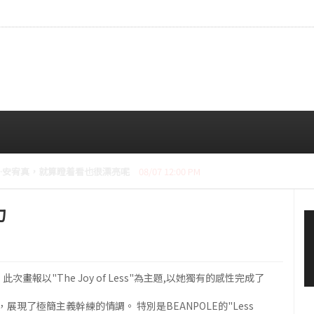
CE成員中最瘦。
08/07 10:00 AM
力
次畫報以"The Joy of Less"為主題,以她獨有的感性完成了
了極簡主義幹練的情調。 特別是BEANPOLE的"Less