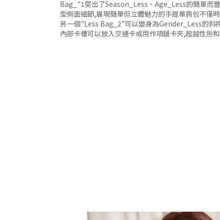
Bag_"1突出了Season_Less、Age_Les
型側面細節,展現簡單但立體魅力的手提單肩包不僅時
另一個"Less Bag_2"可以變身為Gender_L
內部卡槽可以放入交通卡或用作項鏈卡夾,超越性別和