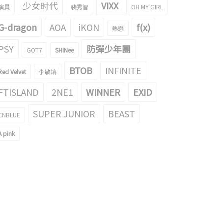
少女时代
VIXX
演員
裴秀智
OH MY GIRL
G-dragon
AOA
iKON
f(x)
熱戀
PSY
防彈少年團
GOT7
SHINee
BTOB
INFINITE
Red Velvet
李敏鎬
FTISLAND
2NE1
WINNER
EXID
SUPER JUNIOR
BEAST
CNBLUE
A pink