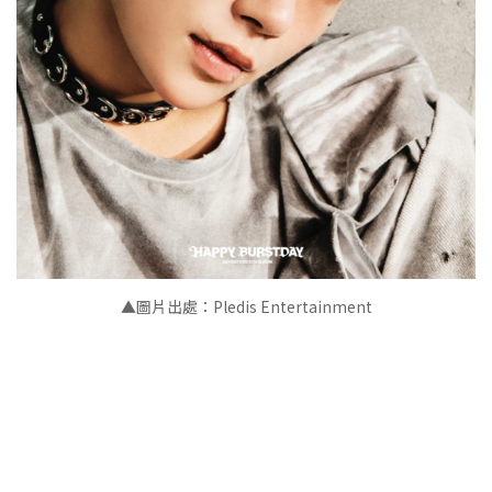
▲
圖片出處：Pledis Entertainment