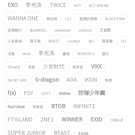
EXO
李光洙
TWICE
NCT
NCT DREAM
WANNA ONE
賴冠霖
I.O.I
壹周的偶像
BLACK PINK
音樂銀行
金SAMUEL
seventeen
Jackson
王嘉爾
人氣歌謠
周子瑜
NUEST
Lovelyz
JBJ
周潔瓊
JYJ
李光洙
泫雅
Mnet
畫報
MONSTA X
圖片
少女时代
VIXX
Gfriend
演員
裴秀智
G-dragon
AOA
iKON
OH MY GIRL
熱戀
f(x)
PSY
防彈少年團
GOT7
SHINee
BTOB
INFINITE
Red Velvet
李敏鎬
FTISLAND
2NE1
WINNER
EXID
CNBLUE
SUPER JUNIOR
BEAST
A pink