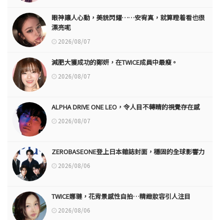
眼神讓人心動，美貌閃耀……安宥真，就算瞪着看也很
漂亮呢
2026/08/07
減肥大獲成功的鄭妍，在TWICE成員中最瘦。
2026/08/07
ALPHA DRIVE ONE LEO，令人目不轉睛的視覺存在感
2026/08/07
ZEROBASEONE登上日本雜誌封面，穩固的全球影響力
2026/08/06
TWICE娜璉，花背景感性自拍…精緻妝容引人注目
2026/08/06