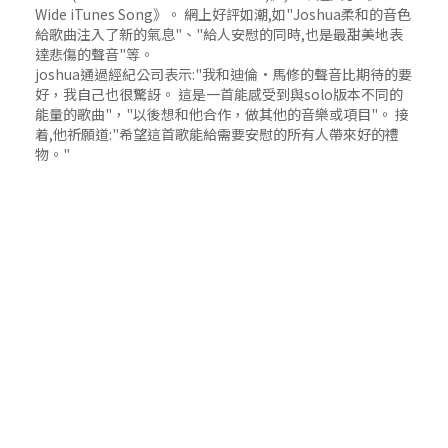
Wide iTunes Song》。 網上好評如潮,如"Joshua柔和的音色
給歌曲注入了新的氣息"、"給人安慰的同時,也是最甜美地表
達悲傷的聲音"等。
joshua通過經紀公司表示:"我和迪倫·馬修的聲音比期待的要
好，我自己也很驚訝。 這是一首能感受到與solo版本不同的
能量的歌曲"，"以後想和他合作，做其他的音樂或項目"。 接
着,他祈願道:"希望這首歌能給需要安慰的所有人帶來好的禮
物。"