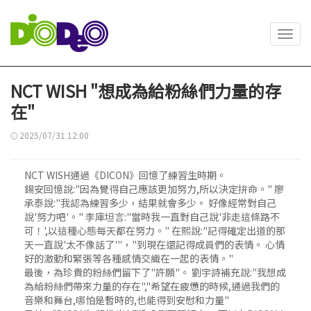
Toggl
navig
NCT WISH "想成為給粉絲們力量的存
在"
2025/07/31 12:00
NCT WISH通過《DICON》回憶了練習生時期。
錫安回憶說:"因為覺得自己應該更加努力,所以決定拚命。" 廖
承泰說:"我認為練習多少，結果就會多少。 好像經常對自己
說'努力吧'。" 李庫坦言:"當時我一直對自己說'非走這條路不
可！',以這種心態每天都在努力。" 在熙說:"記得確定出道的那
天一直說'太不像話了'"，"到現在還記得成員們的表情。 心情
好的激動和緊張等各種感情交織在一起的表情。"
最後，為珍貴的粉絲們留下了"許願"。 劉宇詩補充說:"我想成
為給粉絲們帶來力量的存在","希望在疲憊的時候,通過我們的
音樂和舞台,哪怕是暫時的,也能得到安慰和力量"