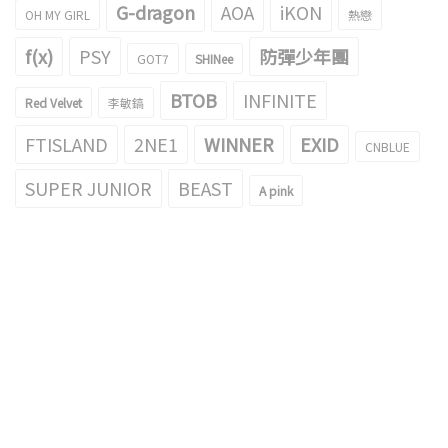
G-dragon
AOA
iKON
OH MY GIRL
熱戀
f(x)
PSY
防彈少年團
GOT7
SHINee
BTOB
INFINITE
Red Velvet
李敏鎬
FTISLAND
2NE1
WINNER
EXID
CNBLUE
SUPER JUNIOR
BEAST
A pink