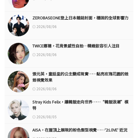
ZEROBASEONE登上日本雜誌封面，穩固的全球影響力
2026/08/06
TWICE娜璉，花背景感性自拍…精緻妝容引人注目
2026/08/06
張元英，童話里的公主變成現實……點亮玫瑰花園的娃
娃視覺效果
2026/08/06
Stray Kids Felix，讓韓服走向世界……“韓服浪潮”模
特
2026/08/05
AISA，在屋頂上展現的粉色髮型視覺……'2:L0VE' 近況