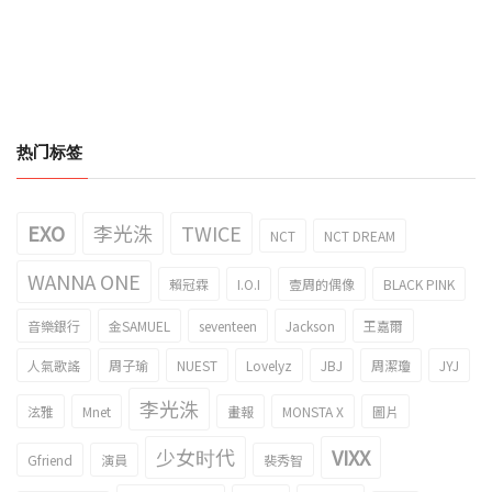
热门标签
EXO
李光洙
TWICE
NCT
NCT DREAM
WANNA ONE
賴冠霖
I.O.I
壹周的偶像
BLACK PINK
音樂銀行
金SAMUEL
seventeen
Jackson
王嘉爾
人氣歌謠
周子瑜
NUEST
Lovelyz
JBJ
周潔瓊
JYJ
李光洙
泫雅
Mnet
畫報
MONSTA X
圖片
少女时代
VIXX
Gfriend
演員
裴秀智