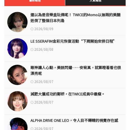
最新報道
人氣報道
還以為是音樂盒玩偶呢！ TWICE的Momo以無瑕的美腿
迷倒了整個日本列島
2026/08/09
LE SSERAFIM金彩元恢復活動“下周開始安排日程”
2026/08/08
眼神讓人心動，美貌閃耀……安宥真，就算瞪着看也很
漂亮呢
2026/08/07
減肥大獲成功的鄭妍，在TWICE成員中最瘦。
2026/08/07
ALPHA DRIVE ONE LEO，令人目不轉睛的視覺存在感
2026/08/07