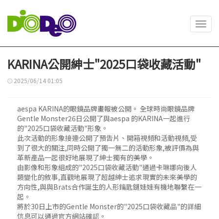
Toggl
navig
KARINA公開紳士"2025口袋收藏活動"
2025/06/14 01:05
aespa KARINA的眼鏡品牌畫報被公開。 全球時尚眼鏡品牌
Gentle Monster26日公開了與aespa 的KARINA一起進行
的"2025口袋收藏活動"形象。
此次活動的形象接連公開了預告片、開箱視頻和活動視頻,受
到了很大的關注,同時公開了獨一無二的活動形象,被評價為與
革新產品一起很好地展現了紳士獨有的美學。
由影像和形象組成的"2025口袋收藏活動"通過卡琳娜向後人
類變化的敘事,直觀地展現了超越紳士追求現實的未來美學的
方向性,與與Brats合作誕生的人形鑰匙鏈娃娃有機地聯繫在一
起。
將於30日上市的Gentle Monster的"2025口袋收藏品"的詳細
信息可以通過官方網站確認。