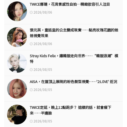
TWICE娜璉，花背景感性自拍…精緻妝容引人注目
2026/08/06
張元英，童話里的公主變成現實……點亮玫瑰花園的娃
娃視覺效果
2026/08/06
Stray Kids Felix，讓韓服走向世界……“韓服浪潮”模
特
2026/08/05
AISA，在屋頂上展現的粉色髮型視覺……'2:L0VE' 近況
2026/08/05
TWICE定延，晚上12點跑步？ 這樣的話，就會瘦下
來……半邊臉
2026/08/05