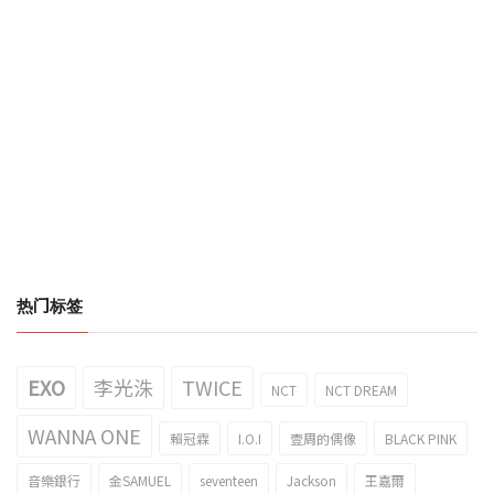
热门标签
EXO
李光洙
TWICE
NCT
NCT DREAM
WANNA ONE
賴冠霖
I.O.I
壹周的偶像
BLACK PINK
音樂銀行
金SAMUEL
seventeen
Jackson
王嘉爾