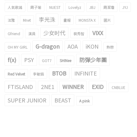
人氣歌謠
周子瑜
NUEST
Lovelyz
JBJ
周潔瓊
JYJ
李光洙
泫雅
Mnet
畫報
MONSTA X
圖片
少女时代
VIXX
Gfriend
演員
裴秀智
G-dragon
AOA
iKON
OH MY GIRL
熱戀
f(x)
PSY
防彈少年團
GOT7
SHINee
BTOB
INFINITE
Red Velvet
李敏鎬
FTISLAND
2NE1
WINNER
EXID
CNBLUE
SUPER JUNIOR
BEAST
A pink