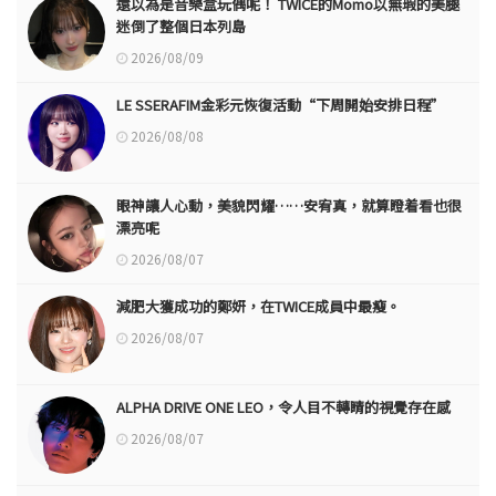
還以為是音樂盒玩偶呢！ TWICE的Momo以無瑕的美腿
迷倒了整個日本列島
2026/08/09
LE SSERAFIM金彩元恢復活動“下周開始安排日程”
2026/08/08
眼神讓人心動，美貌閃耀……安宥真，就算瞪着看也很
漂亮呢
2026/08/07
減肥大獲成功的鄭妍，在TWICE成員中最瘦。
2026/08/07
ALPHA DRIVE ONE LEO，令人目不轉睛的視覺存在感
2026/08/07