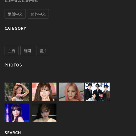
正確和公正的報道
繁體中文
简体中文
CATEGORY
主頁
新聞
圖片
PHOTOS
SEARCH