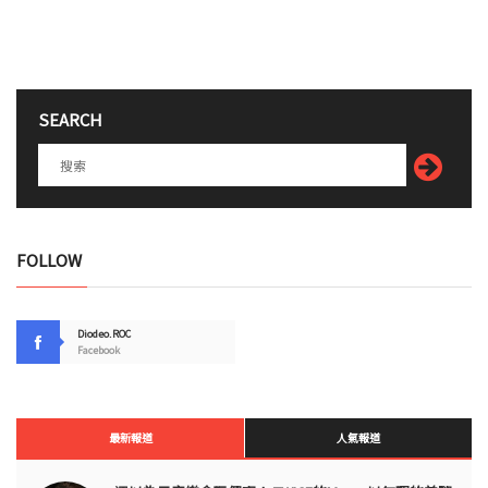
SEARCH
FOLLOW
Diodeo.ROC
Facebook
最新報道
人氣報道