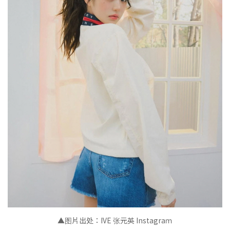
▲图片出处：IVE 张元英 Instagraｍ