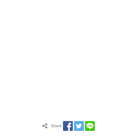
Share