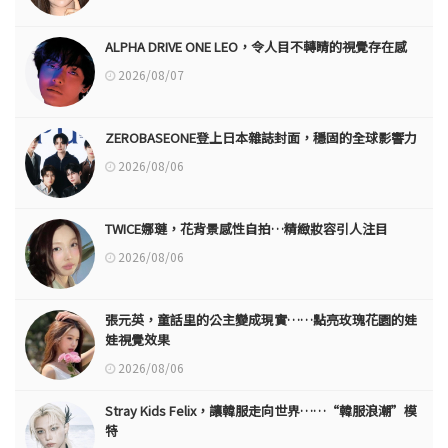
ALPHA DRIVE ONE LEO，令人目不轉睛的視覺存在感
2026/08/07
ZEROBASEONE登上日本雜誌封面，穩固的全球影響力
2026/08/06
TWICE娜璉，花背景感性自拍…精緻妝容引人注目
2026/08/06
張元英，童話里的公主變成現實……點亮玫瑰花園的娃
娃視覺效果
2026/08/06
Stray Kids Felix，讓韓服走向世界……“韓服浪潮”模
特