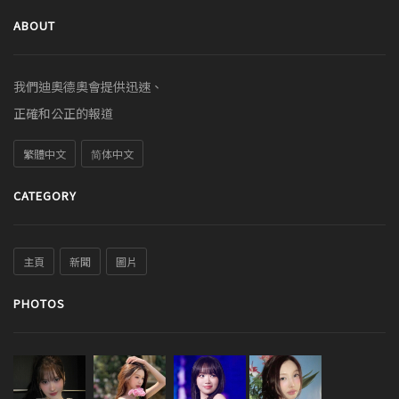
ABOUT
我們迪奧德奧會提供迅速、
正確和公正的報道
繁體中文
简体中文
CATEGORY
主頁
新聞
圖片
PHOTOS