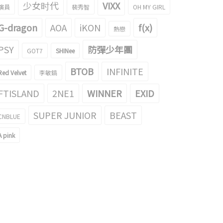
少女时代
VIXX
演員
裴秀智
OH MY GIRL
G-dragon
AOA
iKON
f(x)
熱戀
PSY
防彈少年團
GOT7
SHINee
BTOB
INFINITE
Red Velvet
李敏鎬
FTISLAND
2NE1
WINNER
EXID
SUPER JUNIOR
BEAST
CNBLUE
A pink