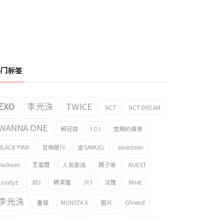
热门标签
EXO
李光洙
TWICE
NCT
NCT DREAM
WANNA ONE
賴冠霖
I.O.I
壹周的偶像
BLACK PINK
音樂銀行
金SAMUEL
seventeen
Jackson
王嘉爾
人氣歌謠
周子瑜
NUEST
Lovelyz
JBJ
周潔瓊
JYJ
泫雅
Mnet
李光洙
畫報
MONSTA X
圖片
Gfriend