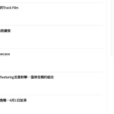
rack Film
束無限擴張
case
單曲featuring支援射擊…值得信賴的組合
部售罄…6月1日加演