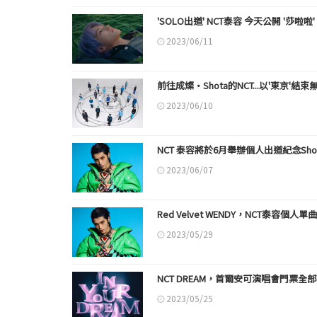
'SOLO出道' NCT泰容 今天公開 '莎啦啦' 的T
2023/06/11
前往成燦·Shota的NCT...以'東京'結
2023/06/10
NCT 泰容將於6月舉辦個人出道紀念Show
2023/06/07
Red Velvet WENDY，NCT泰容個人
2023/05/29
NCT DREAM，首爾安可演唱會門票全
2023/05/25