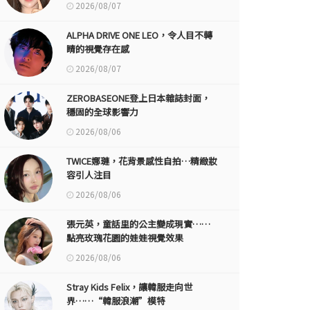
2026/08/07
ALPHA DRIVE ONE LEO，令人目不轉
睛的視覺存在感
2026/08/07
ZEROBASEONE登上日本雜誌封面，
穩固的全球影響力
2026/08/06
TWICE娜璉，花背景感性自拍…精緻妝
容引人注目
2026/08/06
張元英，童話里的公主變成現實……
點亮玫瑰花園的娃娃視覺效果
2026/08/06
Stray Kids Felix，讓韓服走向世
界……“韓服浪潮”模特