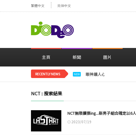
繁體中文
简体中文
主頁
新聞
圖片
RECENTLY NEWS
眼神讓人心動，美貌閃耀…
NEW
NCT :: 搜索結果
NCT無限擴張ing...新男子組合確定以6
2023/07/19