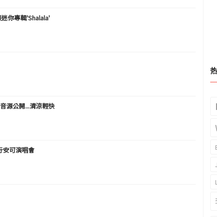
專輯'Shalala'
d》音源公開...清涼輕快
舉行安可演唱會