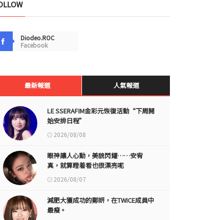
OLLOW
Diodeo.ROC
Facebook
最新報道
人氣報道
LE SSERAFIM金彩元恢復活動“下周開
始安排日程”
2026/08/08
眼神讓人心動，美貌閃耀……安宥
真，就算瞪着看也很漂亮呢
2026/08/07
減肥大獲成功的鄭妍，在TWICE成員中
最瘦。