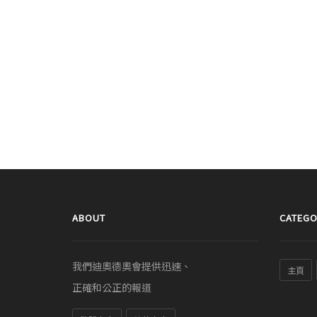
ABOUT
CATEGO
我們迪奧德奧會提供迅速、
主頁
正確和公正的報道