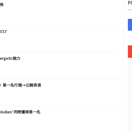
F
口秀
TJ'
ergetic魅力
dies》第一名行進→公開表演
Melodies' 同時獲得第一名