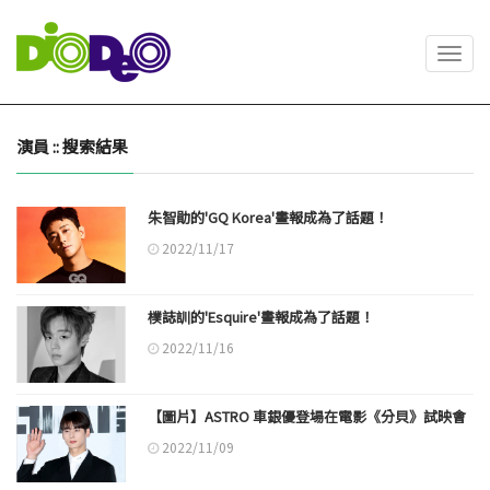
Toggl
navig
演員 :: 搜索結果
朱智勛的'GQ Korea'畫報成為了話題！
2022/11/17
樸誌訓的'Esquire'畫報成為了話題！
2022/11/16
【圖片】ASTRO 車銀優登場在電影《分貝》試映會
2022/11/09