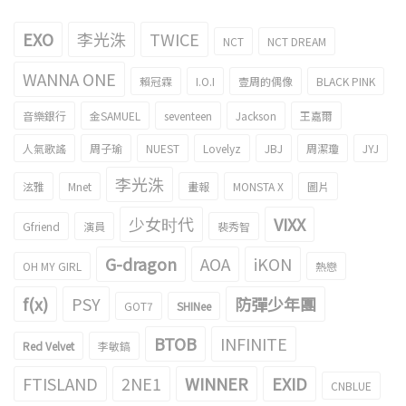
EXO
李光洙
TWICE
NCT
NCT DREAM
WANNA ONE
賴冠霖
I.O.I
壹周的偶像
BLACK PINK
音樂銀行
金SAMUEL
seventeen
Jackson
王嘉爾
人氣歌謠
周子瑜
NUEST
Lovelyz
JBJ
周潔瓊
JYJ
李光洙
泫雅
Mnet
畫報
MONSTA X
圖片
少女时代
VIXX
Gfriend
演員
裴秀智
G-dragon
AOA
iKON
OH MY GIRL
熱戀
f(x)
PSY
防彈少年團
GOT7
SHINee
BTOB
INFINITE
Red Velvet
李敏鎬
FTISLAND
2NE1
WINNER
EXID
CNBLUE