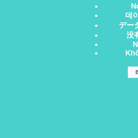
N
데
デー
没
N
Khô